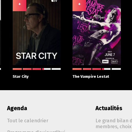
+
+
Star City
The Vampire Lestat
Agenda
Actualités
Tout le calendrier
Le grand bilan d
membres, choix 