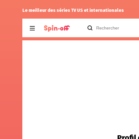
y 3.02
Puda
a noté
12
à
Industry 4.07
Le meilleur des séries TV US et internationales
Profil