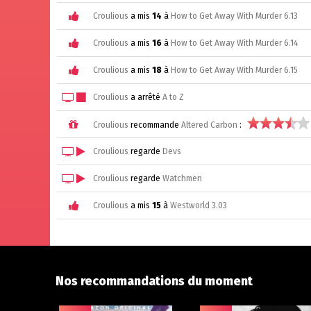
Croulious
a mis
14
à
How to Get Away With Murder 6.13
Croulious
a mis
16
à
How to Get Away With Murder 6.14
Croulious
a mis
18
à
How to Get Away With Murder 6.15
Croulious
a arrêté
A to Z
Croulious
recommande
Altered Carbon
:
Croulious
regarde
Devs
Croulious
regarde
Watchmen
Croulious
a mis
15
à
Westworld 3.03
Nos recommandations du moment