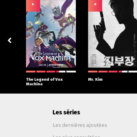
+
+
 With
The Legend of Vox
Mr. Kim
Machina
Les séries
Les dernières ajoutées