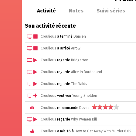
Activité
Notes
Suivi séries
Son activité récente
Croulious
a terminé
Damien
Croulious
a arrêté
Arrow
Croulious
regarde
Bridgerton
Croulious
regarde
Alice in Borderland
Croulious
regarde
The Wilds
Croulious
veut voir
Young Sheldon
Croulious
recommande
Devs
:
Croulious
regarde
Why Women Kill
Croulious
a mis
16
à
How to Get Away With Murder 6.09