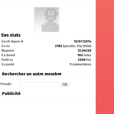
Ses stats
Inscrit depuis le
13/07/2014
Il a vu
2102
épisodes. (54j 0h0m)
Moyenne
13,96/20
Il a donné
103
notes
Profil vu
2300
fois
Il a posté
1
commentaires
Rechercher un autre membre
Pseudo :
Publicité