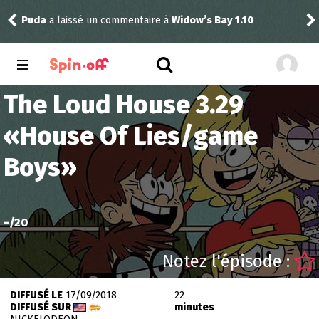
Puda
a laissé un commentaire à
Widow’s Bay 1.10
tom
The Loud House 3.29
«
House Of Lies/game
Boys
»
-
/20
Notez l'épisode :
DIFFUSÉ LE
17/09/2018
22
DIFFUSÉ SUR
minutes