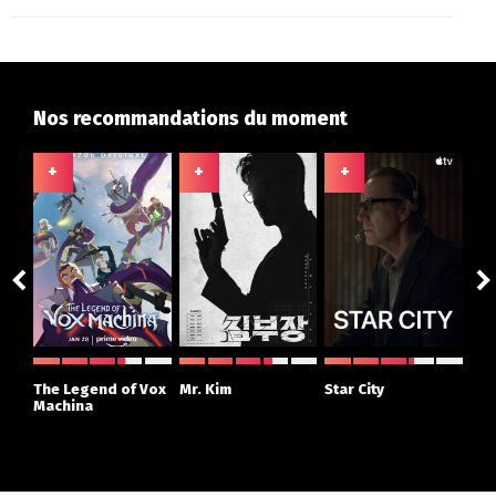
Nos recommandations du moment
+
+
+
+
ght
The Legend of Vox
Mr. Kim
Star City
The
r
Machina