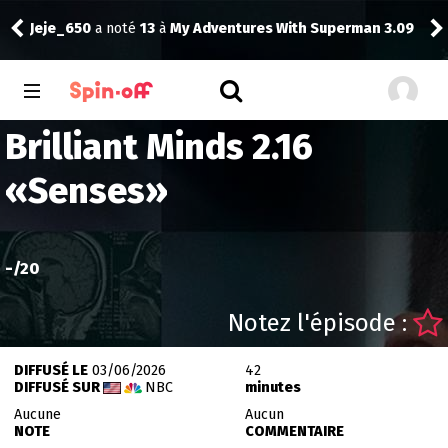
The
Jeje_650
a noté
13
à
My Adventures With Superman 3.09
Dra
Brilliant Minds 2.16
«
Senses
»
-
/20
Notez l'épisode :
DIFFUSÉ LE
03/06/2026
42
DIFFUSÉ SUR
NBC
minutes
Aucune
Aucun
NOTE
COMMENTAIRE