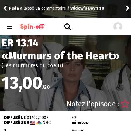
Puda
a laissé un commentaire à
Widow’s Bay 1.10
tom
ER 13.14
«
Murmurs of the Heart
»
(Les murmures du coeur)
13,00
/
20
Notez l'épisode :
DIFFUSÉ LE
01/02/2007
42
DIFFUSÉ SUR
NBC
minutes
1
Aucun