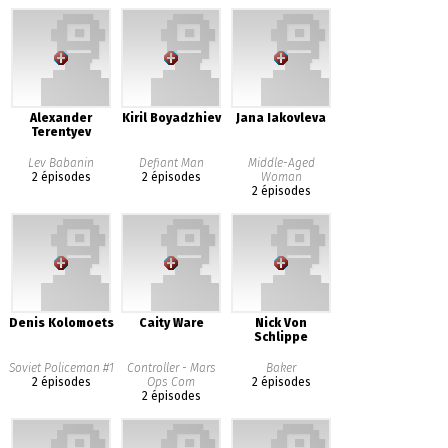
Alexander
Kiril Boyadzhiev
Jana Iakovleva
Terentyev
Lev Babanin
Defiant Man
Middle-Aged
2 épisodes
2 épisodes
Woman
2 épisodes
Denis Kolomoets
Caity Ware
Nick Von
Schlippe
Soviet Policeman #1
Controller - Mars
Baker
2 épisodes
Ops Com
2 épisodes
2 épisodes