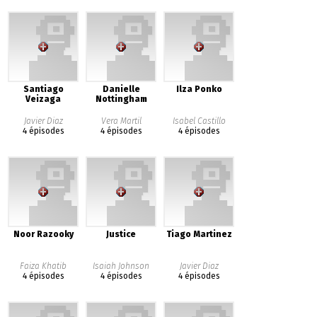
Santiago
Danielle
Ilza Ponko
Veizaga
Nottingham
Javier Diaz
Vera Martil
Isabel Castillo
4 épisodes
4 épisodes
4 épisodes
Noor Razooky
Justice
Tiago Martinez
Faiza Khatib
Isaiah Johnson
Javier Diaz
4 épisodes
4 épisodes
4 épisodes