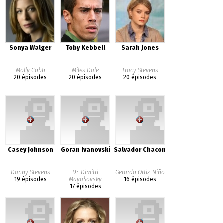
Sonya Walger
Toby Kebbell
Sarah Jones
Molly Cobb
Miles Dale
Tracy Stevens
20 épisodes
20 épisodes
20 épisodes
Casey Johnson
Goran Ivanovski
Salvador Chacon
Danny Stevens
Dr. Dimitri
Gerardo Ortiz-Niño
19 épisodes
Mayakovsky
16 épisodes
17 épisodes