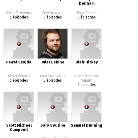
Denham
Steve Pomeranz
Edward Kline
Walt Griebel
5 épisodes
5 épisodes
5 épisodes
Pawel Szajda
Tyler Labine
Blair Hickey
Alexei Poletov
Fred Stanislaus
Richard "Dicky"
5 épisodes
5 épisodes
Hilliard
5 épisodes
Scott Michael
Sara Boutine
Samuel Dunning
Campbell