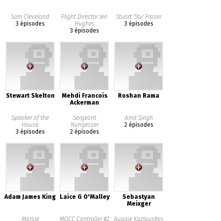
Sam Cleveland
Flight Director Jen
Stuart 'Stu' Fraser
3 épisodes
Hughes
3 épisodes
3 épisodes
Stewart Skelton
Mehdi Francois
Roshan Rama
Ackerman
Speaker of the
Sergeant
Amit Singh
House
Nungesser
2 épisodes
3 épisodes
2 épisodes
Adam James King
Laice G O'Malley
Sebastyan
Meixger
Marsie
MOCC Controller #2
Auggie Kazlauskas