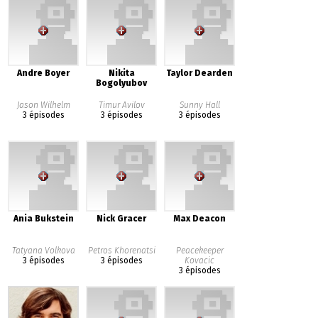
Andre Boyer
Nikita
Taylor Dearden
Bogolyubov
Jason Wilhelm
Timur Avilov
Sunny Hall
3 épisodes
3 épisodes
3 épisodes
Ania Bukstein
Nick Gracer
Max Deacon
Tatyana Volkova
Petros Khorenatsi
Peacekeeper
3 épisodes
3 épisodes
Kovacic
3 épisodes