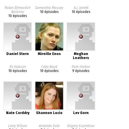
Rolan Efimovitch
Samantha Massey
A.J. Jarrett
Baranov
10 épisodes
10 épisodes
10 épisodes
Daniel Stern
Mireille Enos
Meghan
Leathers
Eli Hobson
Celia Boyd
Pam Horton
10 épisodes
10 épisodes
9 épisodes
Nate Corddry
Shannon Lucio
Lev Gorn
Larry Wilson
Amanda Dale
Grigory Kuznetsov