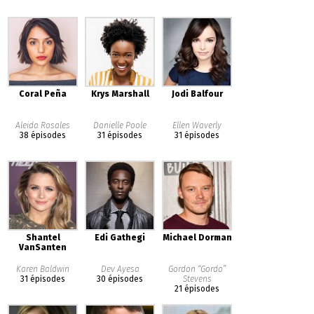
Coral Peña
Krys Marshall
Jodi Balfour
Aleida Rosales
Danielle Poole
Ellen Waverly
38 épisodes
31 épisodes
31 épisodes
Shantel
Edi Gathegi
Michael Dorman
VanSanten
Karen Baldwin
Dev Ayesa
Gordon “Gordo”
31 épisodes
30 épisodes
Stevens
21 épisodes