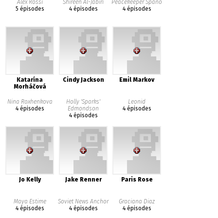
Alex Rossi
Shireen Al-Jabiri
Peacekeeper Spano
5 épisodes
4 épisodes
4 épisodes
Katarína
Cindy Jackson
Emil Markov
Morháčová
Nina Roxhenkova
Holly 'Sparks'
Leonid
4 épisodes
Edmondson
4 épisodes
4 épisodes
Jo Kelly
Jake Renner
Paris Rose
Maya Estime
Soviet News Anchor
Graciana Diaz
4 épisodes
4 épisodes
4 épisodes