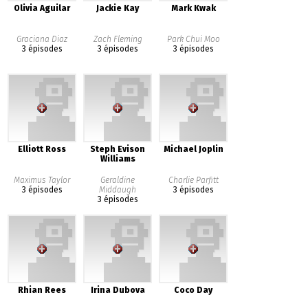
Olivia Aguilar
Jackie Kay
Mark Kwak
Graciana Diaz
Zach Fleming
Park Chui Moo
3 épisodes
3 épisodes
3 épisodes
Elliott Ross
Steph Evison
Michael Joplin
Williams
Maximus Taylor
Geraldine
Charlie Parfitt
3 épisodes
Middaugh
3 épisodes
3 épisodes
Rhian Rees
Irina Dubova
Coco Day