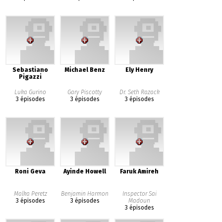
Sebastiano
Michael Benz
Ely Henry
Pigazzi
Luka Gurino
Gary Piscotty
Dr. Seth Razack
3 épisodes
3 épisodes
3 épisodes
Roni Geva
Ayinde Howell
Faruk Amireh
Malka Peretz
Benjamin Harmon
Inspector Sai
3 épisodes
3 épisodes
Madoun
3 épisodes