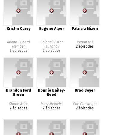
Kristin Carey
Eugene Alper
Patricia Mizen
Arlene - Board
Colonel Viktor
Reporter 1
Member
Tsukanov
2 épisodes
2 épisodes
2 épisodes
Brandon Ford
Bonnie Bailey-
Brad Beyer
Green
Reed
Shaun Arlee
Mary Meineke
Carl Cartwright
2 épisodes
2 épisodes
2 épisodes