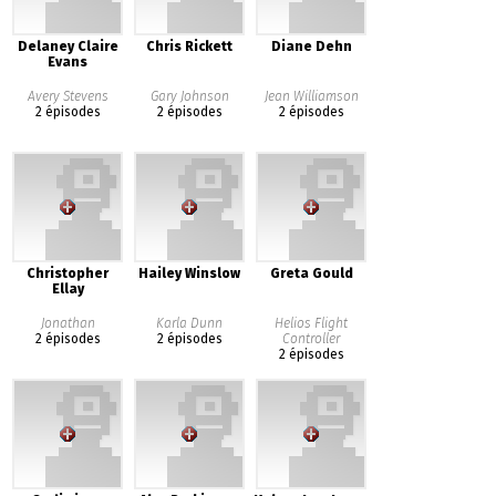
Delaney Claire
Chris Rickett
Diane Dehn
Evans
Avery Stevens
Gary Johnson
Jean Williamson
2 épisodes
2 épisodes
2 épisodes
Christopher
Hailey Winslow
Greta Gould
Ellay
Jonathan
Karla Dunn
Helios Flight
2 épisodes
2 épisodes
Controller
2 épisodes