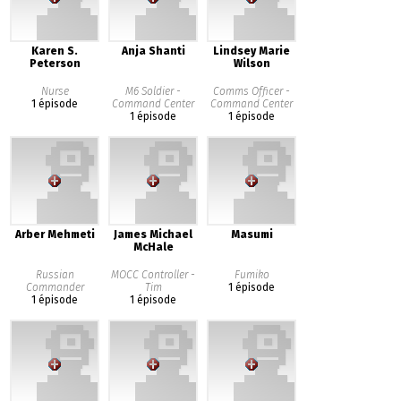
Karen S.
Anja Shanti
Lindsey Marie
Peterson
Wilson
Nurse
M6 Soldier -
Comms Officer -
1 épisode
Command Center
Command Center
1 épisode
1 épisode
Arber Mehmeti
James Michael
Masumi
McHale
Russian
MOCC Controller -
Fumiko
Commander
Tim
1 épisode
1 épisode
1 épisode