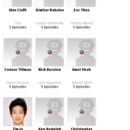
Alex Cioffi
Dimitar Bakalov
Zac Titus
Tim
Fyodor Korzhenko
Charles Bernitz
5 épisodes
5 épisodes
5 épisodes
Connor Tillman
Nick Boraine
Amol Shah
Vance Paulson
Lars Hagstrom
Adarsh Sethi
5 épisodes
5 épisodes
5 épisodes
Tim Jo
Ken Rudulph
Christopher