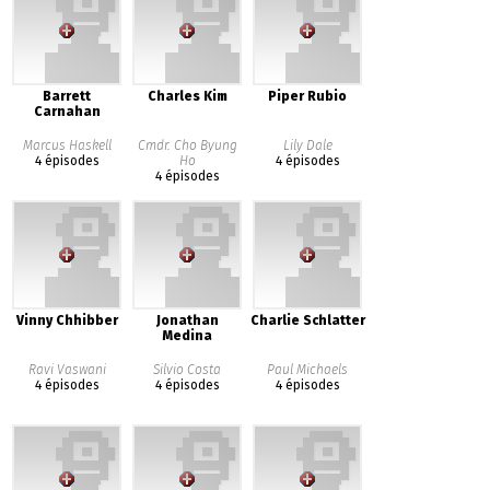
Barrett
Charles Kim
Piper Rubio
Carnahan
Marcus Haskell
Cmdr. Cho Byung
Lily Dale
4 épisodes
Ho
4 épisodes
4 épisodes
Vinny Chhibber
Jonathan
Charlie Schlatter
Medina
Ravi Vaswani
Silvio Costa
Paul Michaels
4 épisodes
4 épisodes
4 épisodes