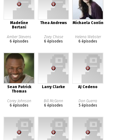
Madeline
Thea Andrews
Michaela Conlin
Bertani
Amber Stevens
Zoey Chase
Helena Webster
6 épisodes
6 épisodes
6 épisodes
Sean Patrick
Larry Clarke
AJ Cedeno
Thomas
Corey Johnson
Bill McGann
Dan Guerra
6 épisodes
6 épisodes
5 épisodes