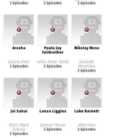
2 épisodes
2 épisodes
2 épisodes
Arasha
Paula Jay
Nikolay Moss
Fairbrother
Zuzana Khan
Helios Miner- Sheila
Aristarkh
2 épisodes
2 épisodes
Menshikov
2 épisodes
Jai Sahai
Lonzo Liggins
Luke Barnett
MOCC Flight
Spencer Thrush
Mike Shaw
Director
2 épisodes
2 épisodes
2 épisodes