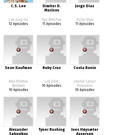
C.S. Lee
Dimiter D.
Jorge Diaz
Marinov
Lee Jung-Gil
Ilya Breshov
Victor Diaz
12 épisodes
11 épisodes
11 épisodes
Sean Kaufman
Ruby Cruz
Costa Ronin
Alex Poletov
Lily Dale
Leonid 'Lenya'
Baldwin
10 épisodes
Polivanov
10 épisodes
10 épisodes
Alexander
Tyner Rushing
Ines Høysæter
Sokovikov
Asserson