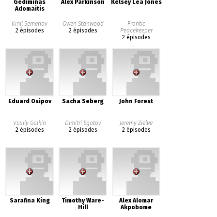
Gediminas
Alex Parkinson
Kelsey Lea Jones
Adomaitis
Kirill Semenov
Owen Stanwood
Frantic
2 épisodes
2 épisodes
Peacekeeper
2 épisodes
Eduard Osipov
Sacha Seberg
John Forest
Vasily Galkin
Dimitri Egotov
Jeremy Zielke
2 épisodes
2 épisodes
2 épisodes
Sarafina King
Timothy Ware-
Alex Alomar
Hill
Akpobome