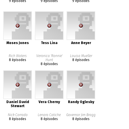
9 épisodes
9 épisodes
9 épisodes
Moses Jones
Tess Lina
Anne Beyer
Rich Waters
Veronica 'Ronnie'
Louisa Mueller
8 épisodes
Hunt
8 épisodes
8 épisodes
Daniel David
Vera Cherny
Randy Oglesby
Stewart
Nick Corrado
Lenara Catiche
Governor Jim Bragg
8 épisodes
8 épisodes
8 épisodes