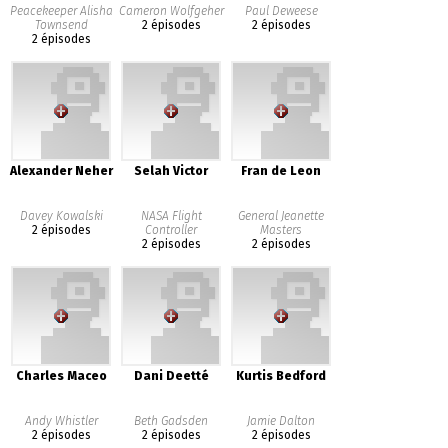
Peacekeeper Alisha
Cameron Wolfgeher
Paul Deweese
Townsend
2 épisodes
2 épisodes
2 épisodes
Alexander Neher
Selah Victor
Fran de Leon
Davey Kowalski
NASA Flight
General Jeanette
2 épisodes
Controller
Masters
2 épisodes
2 épisodes
Charles Maceo
Dani Deetté
Kurtis Bedford
Andy Whistler
Beth Gadsden
Jamie Dalton
2 épisodes
2 épisodes
2 épisodes