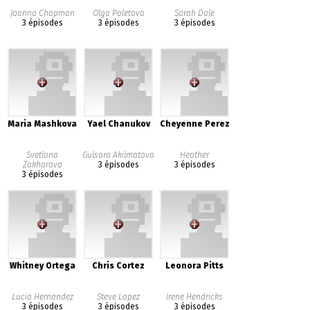
Joanna Chapman
Olga Poletova
Sarah Dale
3 épisodes
3 épisodes
3 épisodes
Maria Mashkova
Yael Chanukov
Cheyenne Perez
Svetlana
Gulsora Akilmatova
Heather
Zakharova
3 épisodes
3 épisodes
3 épisodes
Whitney Ortega
Chris Cortez
Leonora Pitts
Lucia Hernandez
Steve Lopez
Irene Hendricks
3 épisodes
3 épisodes
3 épisodes