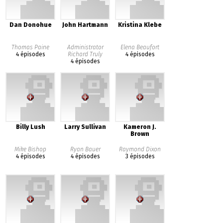
Dan Donohue
John Hartmann
Kristina Klebe
Thomas Paine
Administrator
Elena Beaufort
4 épisodes
Richard Truly
4 épisodes
4 épisodes
Billy Lush
Larry Sullivan
Kameron J.
Brown
Mike Bishop
Ryan Bauer
Raymond Dixon
4 épisodes
4 épisodes
3 épisodes