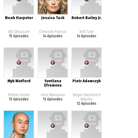
Noah Harpster
Jessica Tuck
Robert Bailey Jr.
Bill Strausser
Christine Francis
Will Tyler
15 épisodes
14 épisodes
14 épisodes
Myk Watford
Svetlana
Piotr Adamczyk
Efremova
Palmer James
Irina Morozova
Sergei Orestovich
13 épisodes
13 épisodes
Nikulov
12 épisodes