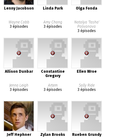
Lenny Jacobson
Linda Park
Olga Fonda
Wayne Cobb
Amy Chang
Natalya 'Tasha'
3 épisodes
3 épisodes
Polivanova
3 épisodes
Allison Dunbar
Constantine
Ellen Wroe
Gregory
Jenna Leigh
Artem
Sally Ride
3 épisodes
3 épisodes
3 épisodes
Jeff Hephner
Zylan Brooks
Rueben Grundy