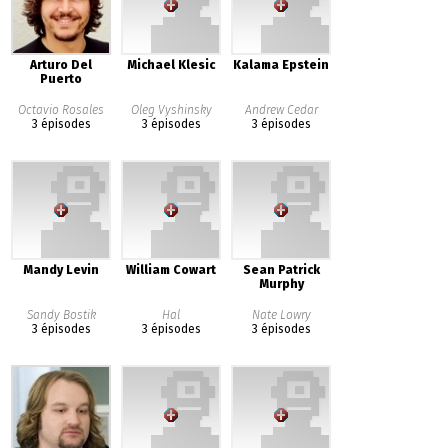
Arturo Del
Michael Klesic
Kalama Epstein
Puerto
Octavio Rosales
Oleg Vyshinsky
Andrew Cedar
3 épisodes
3 épisodes
3 épisodes
Mandy Levin
William Cowart
Sean Patrick
Murphy
Sandy Bostik
Hal
Nate Lowry
3 épisodes
3 épisodes
3 épisodes