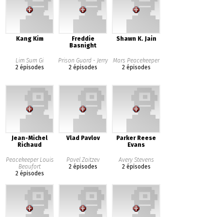
Kang Kim
Freddie
Shawn K. Jain
Basnight
Lim Sum Gi
Prison Guard - Jerry
Mars Peacekeeper
2 épisodes
2 épisodes
2 épisodes
Jean-Michel
Vlad Pavlov
Parker Reese
Richaud
Evans
Peacekeeper Louis
Pavel Zaitzev
Avery Stevens
Beaufort
2 épisodes
2 épisodes
2 épisodes