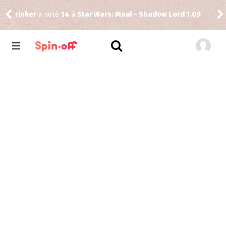
rinker
a noté
14
à
Star Wars: Maul - Shadow Lord 1.09
Reis