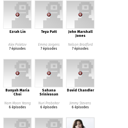
Ezrah Lin
Teya Patt
John Marshall
Jones
Alex Poletov
Emma Jorgens
Nelson Bradford
7 épisodes
7 épisodes
7 épisodes
Banyah Maria
Sahana
David Chandler
Choi
Srinivasan
Nam Moon Yeong
Nuri Prabakar
Jimmy Stevens
6 épisodes
6 épisodes
6 épisodes