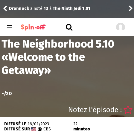
Drannock
a noté
13
à
The Ninth Jedi 1.01
Nic
The Neighborhood 5.10
«
Welcome to the
Getaway
»
-
/20
Notez l'épisode :
DIFFUSÉ LE
16/01/2023
22
DIFFUSÉ SUR
CBS
minutes