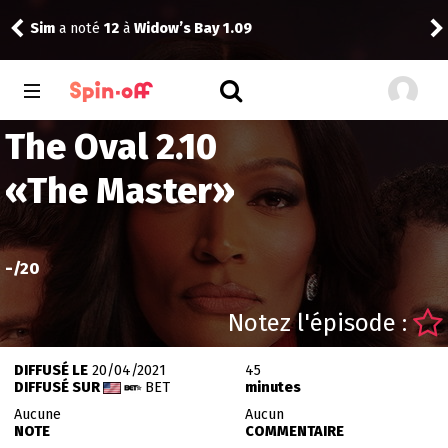
Sim
a noté
12
à
Widow’s Bay 1.09
Dra
The Oval 2.10
«
The Master
»
-
/20
Notez l'épisode :
DIFFUSÉ LE
20/04/2021
45
DIFFUSÉ SUR
BET
minutes
Aucune
Aucun
NOTE
COMMENTAIRE