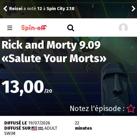
Reisei
a noté
12
à
Spin City 2.18
Reis
Rick and Morty 9.09
«
Salute Your Morts
»
13,00
/
20
Notez l'épisode :
DIFFUSÉ LE
19/07/2026
22
DIFFUSÉ SUR
ADULT
minutes
SWIM