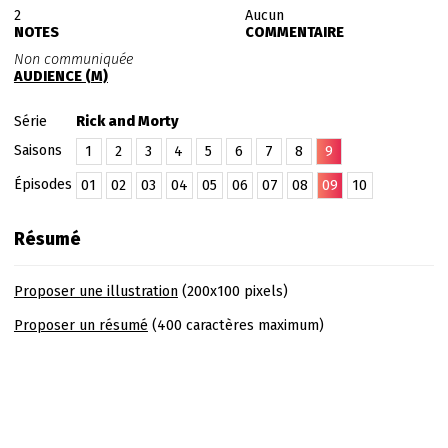
2
Aucun
NOTES
COMMENTAIRE
Non communiquée
AUDIENCE (M)
Série
Rick and Morty
Saisons
1
2
3
4
5
6
7
8
9
Épisodes
01
02
03
04
05
06
07
08
09
10
Résumé
Proposer une illustration
(200x100 pixels)
Proposer un résumé
(400 caractères maximum)