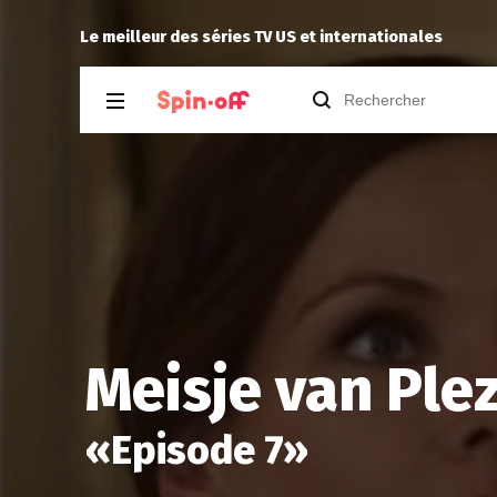
Puda
a noté
14
à
Widow’s Bay 1.10
Le meilleur des séries TV US et internationales
Meisje van Plez
«
Episode 7
»