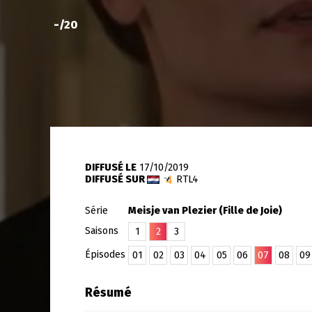
-
/20
DIFFUSÉ LE
17/10/2019
DIFFUSÉ SUR
RTL4
Série
Meisje van Plezier (Fille de Joie)
Saisons
1
2
3
Épisodes
01
02
03
04
05
06
07
08
09
Résumé