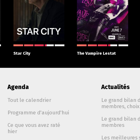
Star City
The Vampire Lestat
Agenda
Actualités
Tout le calendrier
Le grand bilan d
membres, choix 
Programme d'aujourd'hui
Le grand bilan d
Ce que vous avez raté
membres
hier
Les meilleures 