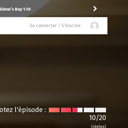
idow’s Bay 1.10
toma
a noté
12
à
Abbott 
Se connecter / S'inscrire
otez l'épisode :
10
/20
(règles)