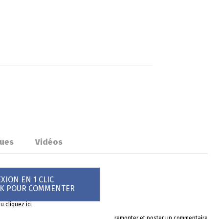
ues
Vidéos
ION EN 1 CLIC
OK POUR COMMENTER
ou
cliquez ici
remonter et poster un commentaire