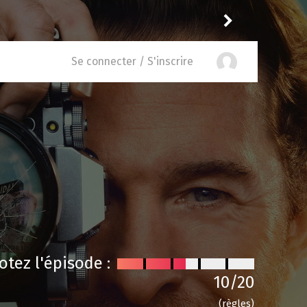
Thibol
a noté
11
à
Trying 
Se connecter / S'inscrire
otez l'épisode :
10
/20
(règles)