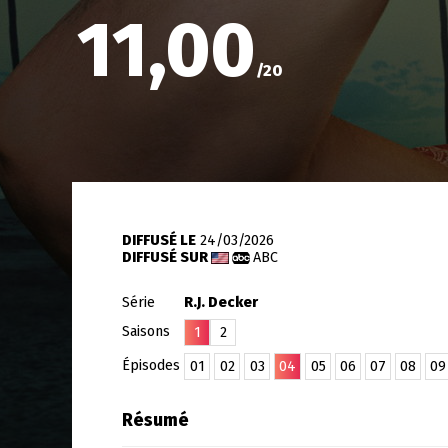
11,00
/
20
DIFFUSÉ LE
24/03/2026
DIFFUSÉ SUR
ABC
Série
R.J. Decker
Saisons
1
2
Épisodes
01
02
03
04
05
06
07
08
09
Résumé