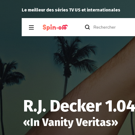
Ye
recommande
Inventing Anna
Oliver 13.19
Le meilleur des séries TV US et internationales
R.J. Decker 1.0
«
In Vanity Veritas
»