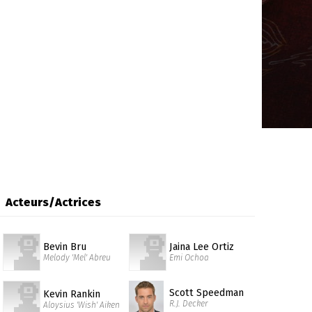
Acteurs/Actrices
Bevin Bru
Jaina Lee Ortiz
Melody 'Mel' Abreu
Emi Ochoa
Scott Speedman
Kevin Rankin
R.J. Decker
Aloysius 'Wish' Aiken