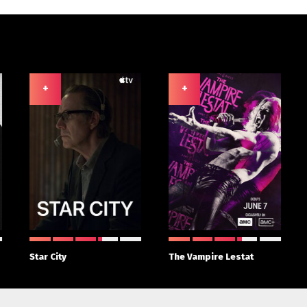
+
+
Star City
The Vampire Lestat