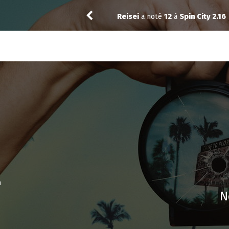
Reisei
a noté
12
à
Spin City 2.16
4
N