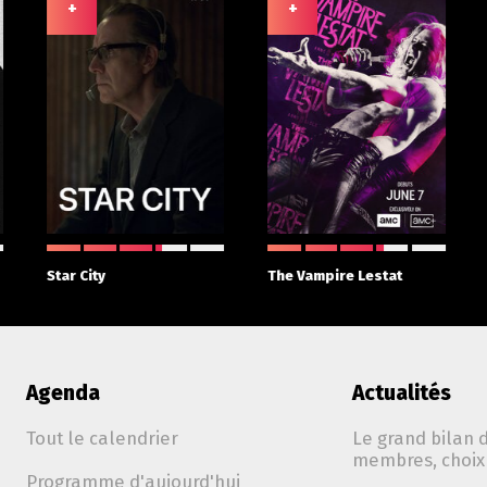
+
+
Star City
The Vampire Lestat
Agenda
Actualités
Tout le calendrier
Le grand bilan d
membres, choix 
Programme d'aujourd'hui