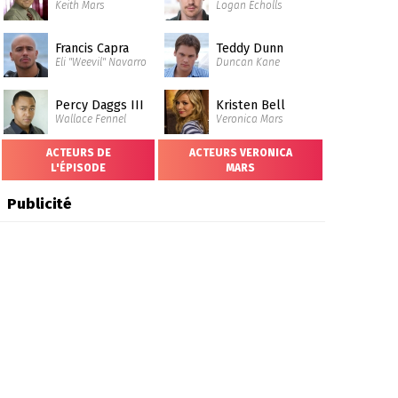
Keith Mars
Logan Echolls
Francis Capra
Teddy Dunn
Eli "Weevil" Navarro
Duncan Kane
Percy Daggs III
Kristen Bell
Wallace Fennel
Veronica Mars
ACTEURS DE
ACTEURS VERONICA
L'ÉPISODE
MARS
Publicité