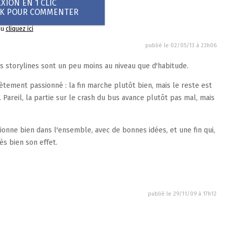
ION EN 1 CLIC
OK POUR COMMENTER
ou
cliquez ici
publié le
02/05/13 à 23h06
s storylines sont un peu moins au niveau que d'habitude.
tement passionné : la fin marche plutôt bien, mais le reste est
Pareil, la partie sur le crash du bus avance plutôt pas mal, mais
tionne bien dans l'ensemble, avec de bonnes idées, et une fin qui,
ès bien son effet.
publié le
29/11/09 à 17h12