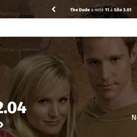
01
Reisei
a noté
11
à
Par
2.04
N
»