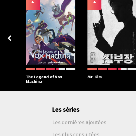
+
+
The Legend of Vox
Mr. Kim
Machina
Les séries
Les dernières ajoutées
Les plus consultées