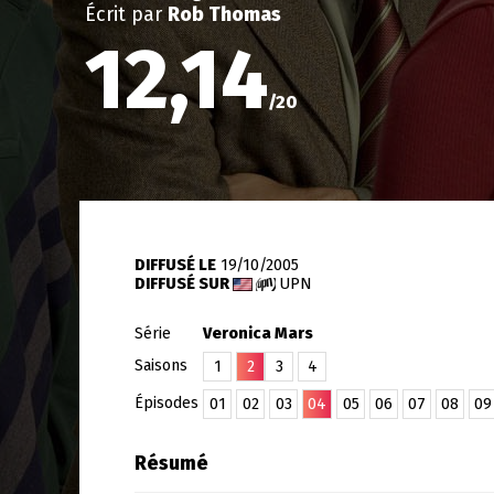
Écrit par
Rob Thomas
12,14
/
20
DIFFUSÉ LE
19/10/2005
DIFFUSÉ SUR
UPN
Série
Veronica Mars
Saisons
1
2
3
4
Épisodes
01
02
03
04
05
06
07
08
09
Résumé