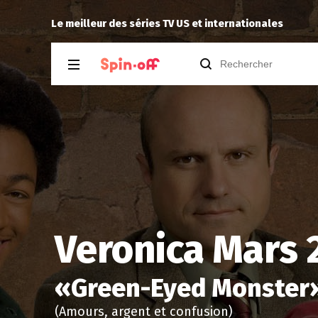
tion 3.05
The Dude
a noté
11
à
Silo 3.
Le meilleur des séries TV US et internationales
Veronica Mars 
«
Green-Eyed Monster
(Amours, argent et confusion)