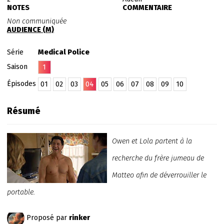
NOTES
COMMENTAIRE
Non communiquée
AUDIENCE (M)
Série
Medical Police
Saison
1
Épisodes
01
02
03
04
05
06
07
08
09
10
Résumé
Owen et Lola partent à la
recherche du frère jumeau de
Matteo afin de déverrouiller le
portable.
Proposé par
rinker