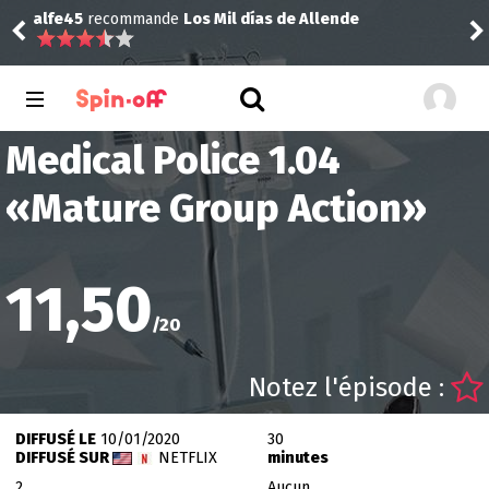
mmande
Los Mil días de Allende
alfe45
recommande
Medical Police 1.04
«
Mature Group Action
»
11,50
/
20
Notez l'épisode :
DIFFUSÉ LE
10/01/2020
30
DIFFUSÉ SUR
NETFLIX
minutes
2
Aucun