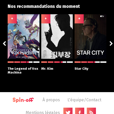
Nos recommandations du moment
+
+
+
+
ght
The Legend of Vox
Mr. Kim
Star City
The
r
Machina
À propos
L'équipe/Contact
Mentions légales