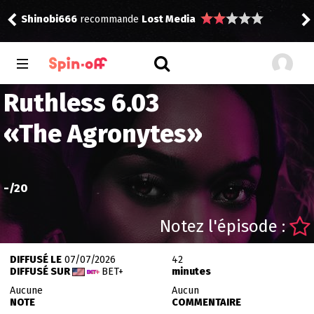
Shinobi666
recommande
Lost Media
rink
Ruthless 6.03
«
The Agronytes
»
-
/20
Notez l'épisode :
DIFFUSÉ LE
07/07/2026
42
DIFFUSÉ SUR
BET+
minutes
Aucune
Aucun
NOTE
COMMENTAIRE