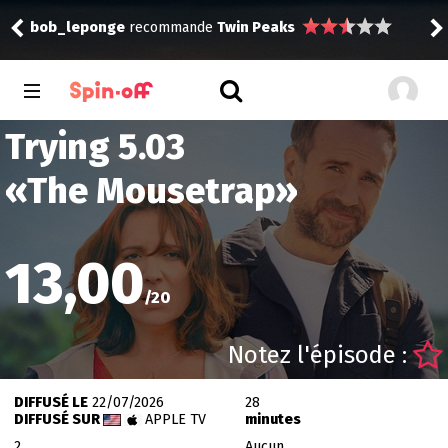
bob
bob_leponge
recommande
Twin Peaks
Trying 5.03
«
The Mousetrap
»
13,00
/
20
Notez l'épisode :
DIFFUSÉ LE
22/07/2026
28
DIFFUSÉ SUR
APPLE TV
minutes
2
Aucun