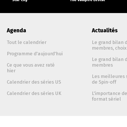
Agenda
Actualités
Tout le calendrier
Le grand bilan d
membres, choix 
Programme d'aujourd'hui
Le grand bilan d
Ce que vous avez raté
membres
hier
Les meilleures 
Calendrier des séries US
de Spin-off
Calendrier des séries UK
L'importance de 
format sériel