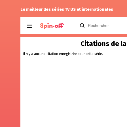
Vic24
a noté
13
à
The Best Immigrant 1
Le meilleur des séries TV US et internationales
Citations de l
Il n'y a aucune citation enregistrée pour cette série.