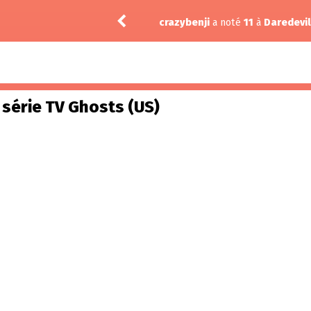
.02
crazybenji
a noté
11
à
Daredevil
a série TV Ghosts (US)