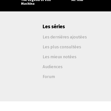
Machina
Les séries
Les dernières ajoutées
Les plus consultées
Les mieux notées
Audiences
Forum