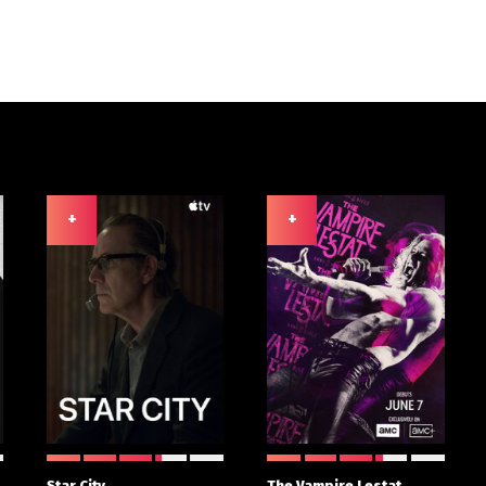
+
+
Star City
The Vampire Lestat