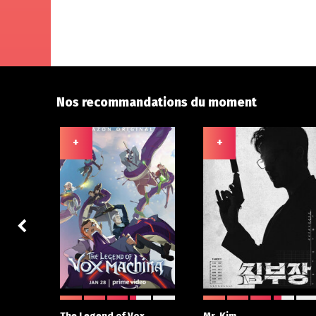
Nos recommandations du moment
+
+
 With
The Legend of Vox
Mr. Kim