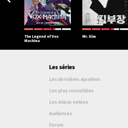
The Legend of Vox
Mr. Kim
Machina
Les séries
Les dernières ajoutées
Les plus consultées
Les mieux notées
Audiences
Forum