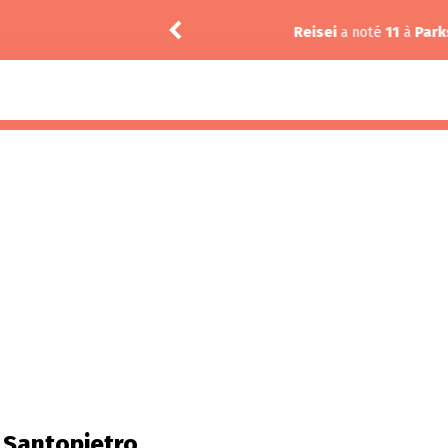
Reisei
a noté
11
à
Parks and Rec
n Santopietro