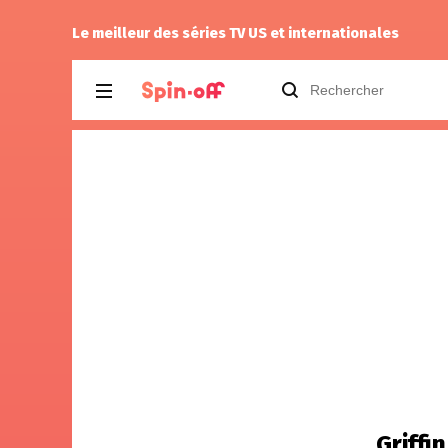
The Dude
a noté
11
à
Silo 3.01
Le meilleur des séries TV US et internationales
Griffi