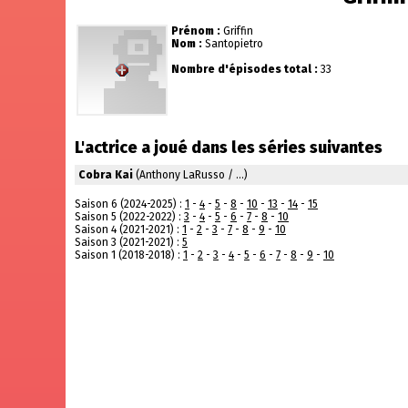
Prénom :
Griffin
Nom :
Santopietro
Nombre d'épisodes total :
33
L'actrice a joué dans les séries suivantes
Cobra Kai
(Anthony LaRusso / ...)
Saison 6 (2024-2025) :
1
-
4
-
5
-
8
-
10
-
13
-
14
-
15
Saison 5 (2022-2022) :
3
-
4
-
5
-
6
-
7
-
8
-
10
Saison 4 (2021-2021) :
1
-
2
-
3
-
7
-
8
-
9
-
10
Saison 3 (2021-2021) :
5
Saison 1 (2018-2018) :
1
-
2
-
3
-
4
-
5
-
6
-
7
-
8
-
9
-
10