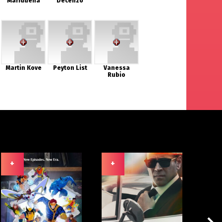
Mariduena
Decenzo
Martin Kove
Peyton List
Vanessa
Rubio
+
+
+