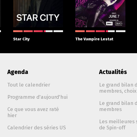
Star City
The Vampire Lestat
Agenda
Actualités
Tout le calendrier
Le grand bilan d
membres, choix 
Programme d'aujourd'hui
Le grand bilan d
Ce que vous avez raté
membres
hier
Les meilleures 
Calendrier des séries US
de Spin-off