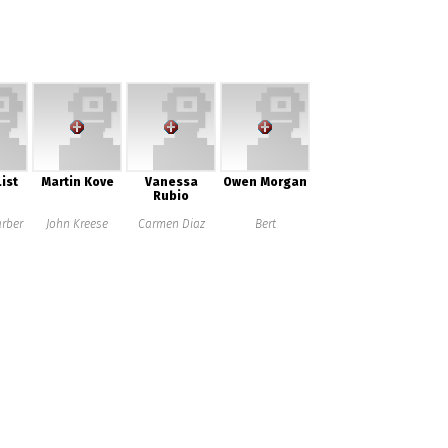
ist
Martin Kove
Vanessa
Owen Morgan
Rubio
arber
John Kreese
Carmen Diaz
Bert