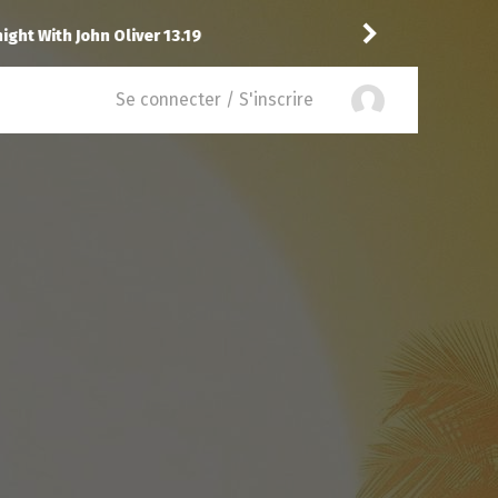
ght With John Oliver 13.19
Reisei
a noté
13
à
Parks 
Se connecter / S'inscrire