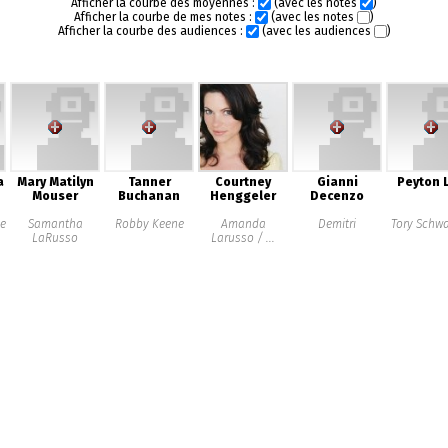
Afficher la courbe des moyennes :
(avec les notes
)
Afficher la courbe de mes notes :
(avec les notes
)
Afficher la courbe des audiences :
(avec les audiences
)
a
Mary Matilyn
Tanner
Courtney
Gianni
Peyton L
Mouser
Buchanan
Henggeler
Decenzo
e
Samantha
Robby Keene
Amanda
Demitri
Tory Schw
LaRusso
Larusso / ...