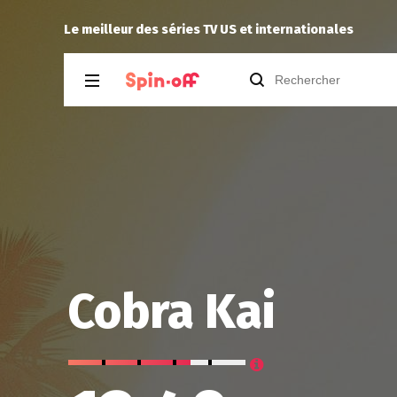
r 2.05
Jeje_650
a noté
13
à
X-Men ’97 2.08
Le meilleur des séries TV US et internationales
Cobra Kai