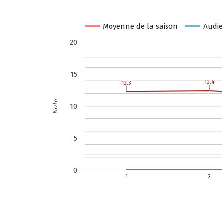
Moyenne de la saison
Audie
20
15
12.4
12.4
12.3
12.3
Note
10
5
0
1
2