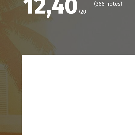
12,40
(
366 notes
)
/20