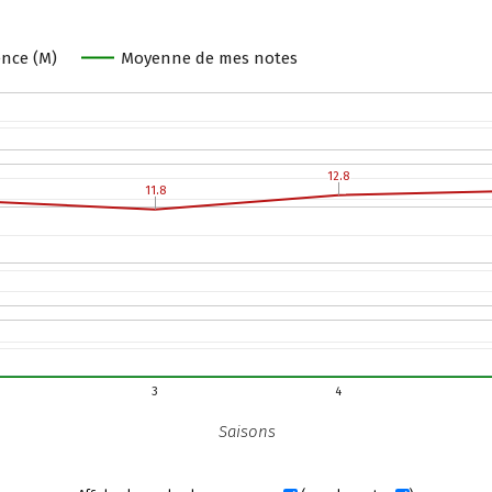
nce (M)
Moyenne de mes notes
12.8
12.8
11.8
11.8
3
4
Saisons