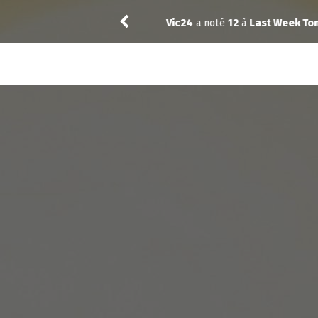
Vic24
a noté
12
à
Last Week Toni