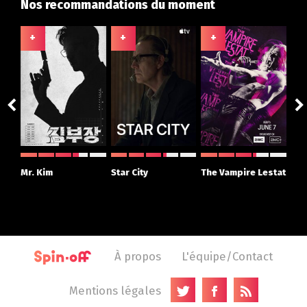
Nos recommandations du moment
+
+
+
+
ght
Mr. Kim
Star City
The Vampire Lestat
Su
r
À propos
L'équipe/Contact
Mentions légales