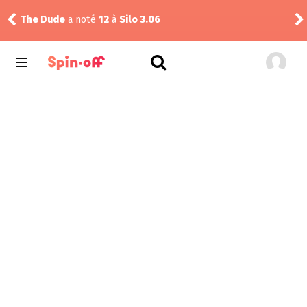
ms
The Dude
a noté
12
à
Silo 3.06
yuk