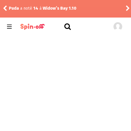
Puda
a noté
14
à
Widow’s Bay 1.10
Pud