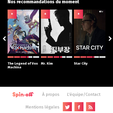
Nos recommandations du moment
+
+
+
+
ght
The Legend of Vox
Mr. Kim
Star City
The
r
Machina
À propos
L'équipe/Contact
Mentions légales