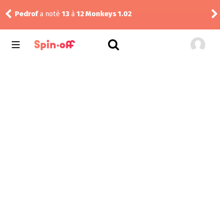
The
Pedrof
a noté
13
à
12 Monkeys 1.02
1.03