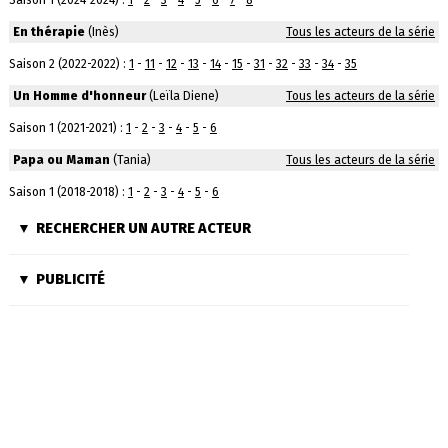
Saison 1 (2024-2024) :
1
-
2
-
3
-
4
-
5
-
6
-
7
-
8
En thérapie
(Inès)
Tous les acteurs de la série
Saison 2 (2022-2022) :
1
-
11
-
12
-
13
-
14
-
15
-
31
-
32
-
33
-
34
-
35
Un Homme d'honneur
(Leïla Diene)
Tous les acteurs de la série
Saison 1 (2021-2021) :
1
-
2
-
3
-
4
-
5
-
6
Papa ou Maman
(Tania)
Tous les acteurs de la série
Saison 1 (2018-2018) :
1
-
2
-
3
-
4
-
5
-
6
RECHERCHER UN AUTRE ACTEUR
PUBLICITÉ