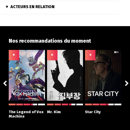
ACTEURS EN RELATION
Nos recommandations du moment
+
+
+
+
ght
The Legend of Vox
Mr. Kim
Star City
The
r
Machina