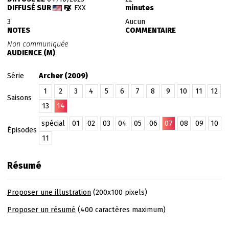
DIFFUSÉ SUR
FXX
minutes
3
Aucun
NOTES
COMMENTAIRE
Non communiquée
AUDIENCE (M)
Série
Archer (2009)
1
2
3
4
5
6
7
8
9
10
11
12
Saisons
13
14
spécial
01
02
03
04
05
06
07
08
09
10
Épisodes
11
Résumé
Proposer une illustration
(200x100 pixels)
Proposer un résumé
(400 caractères maximum)