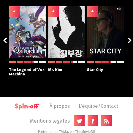
+
+
+
+
ght
The Legend of Vox
Mr. Kim
Star City
The
r
Machina
À propos
L'équipe/Contact
Mentions légales
Partenaires :
TVMaze
-
TheMovieDB