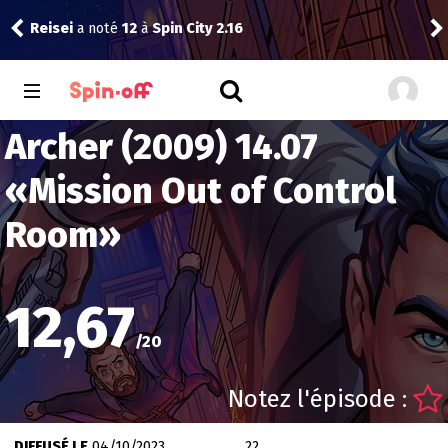
Reisei
a noté
12
à
Spin City 2.16
Thib
Archer (2009) 14.07
«
Mission Out of Control
Room
»
12,67
/
20
Notez l'épisode :
DIFFUSÉ LE
04/10/2023
22