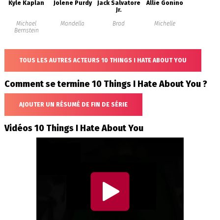
Kyle Kaplan
Jolene Purdy
Jack Salvatore
Allie Gonino
Jr.
Michael
Mandella
Brad
Michelle
Bernstein
TOUS LES AUTRES ACTEURS 10 THINGS I HATE ABOUT YOU
Comment se termine 10 Things I Hate About You ?
AJOUTER UN RÉSUMÉ DE FIN DE SÉRIE
Vidéos 10 Things I Hate About You