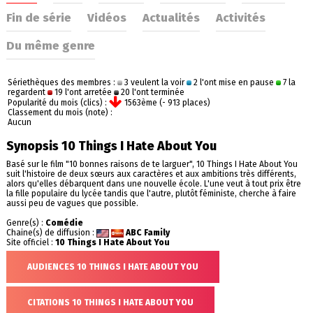
Fin de série
Vidéos
Actualités
Activités
Du même genre
Sériethèques des membres :
3 veulent la voir
2 l'ont mise en pause
7 la
regardent
19 l'ont arretée
20 l'ont terminée
Popularité du mois (clics) :
1563ème (- 913 places)
Classement du mois (note) :
Aucun
Synopsis 10 Things I Hate About You
Basé sur le film "10 bonnes raisons de te larguer", 10 Things I Hate About You
suit l'histoire de deux sœurs aux caractères et aux ambitions très différents,
alors qu'elles débarquent dans une nouvelle école. L'une veut à tout prix être
la fille populaire du lycée tandis que l'autre, plutôt féministe, cherche à faire
aussi peu de vagues que possible.
Genre(s) :
Comédie
Chaine(s) de diffusion :
ABC Family
Site officiel :
10 Things I Hate About You
AUDIENCES 10 THINGS I HATE ABOUT YOU
CITATIONS 10 THINGS I HATE ABOUT YOU