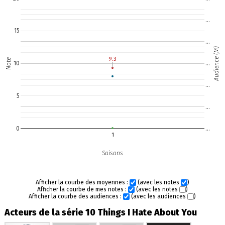
…
15
…
Audience (M)
9.3
9.3
Note
10
…
…
5
…
0
…
1
Saisons
Afficher la courbe des moyennes :
(avec les notes
)
Afficher la courbe de mes notes :
(avec les notes
)
Afficher la courbe des audiences :
(avec les audiences
)
Acteurs de la série 10 Things I Hate About You