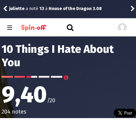
Schwarzie
recommande
Néro
08
10 Things I Hate About
You
9,40
/20
204 notes