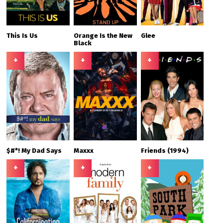
This Is Us
Orange Is the New
Glee
Black
+
+
+
$#*! My Dad Says
Maxxx
Friends (1994)
+
+
+