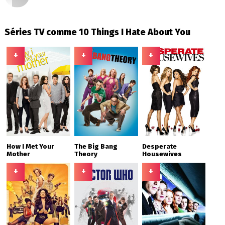
Séries TV comme 10 Things I Hate About You
+
+
+
How I Met Your
The Big Bang
Desperate
Mother
Theory
Housewives
+
+
+