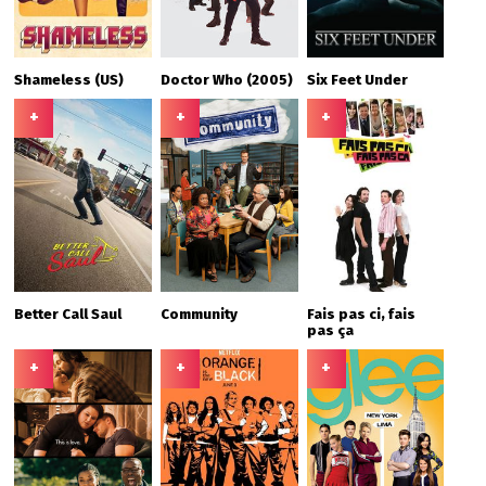
Shameless (US)
Doctor Who (2005)
Six Feet Under
+
+
+
Better Call Saul
Community
Fais pas ci, fais
pas ça
+
+
+