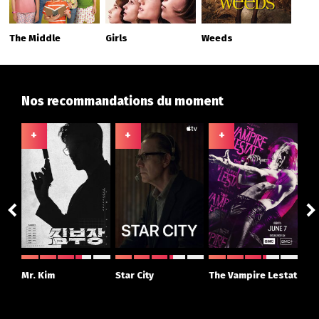
The Middle
Girls
Weeds
Nos recommandations du moment
+
+
+
+
ght
Mr. Kim
Star City
The Vampire Lestat
Su
r