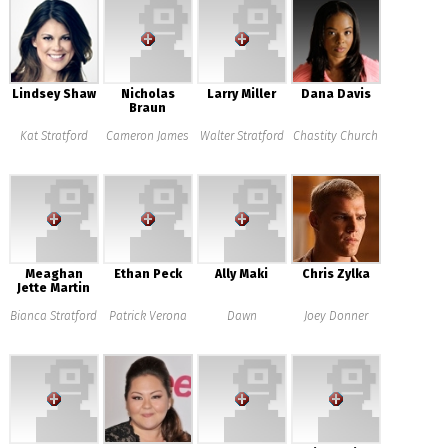
Lindsey Shaw
Nicholas
Larry Miller
Dana Davis
Braun
Kat Stratford
Cameron James
Walter Stratford
Chastity Church
Meaghan
Ethan Peck
Ally Maki
Chris Zylka
Jette Martin
Bianca Stratford
Patrick Verona
Dawn
Joey Donner