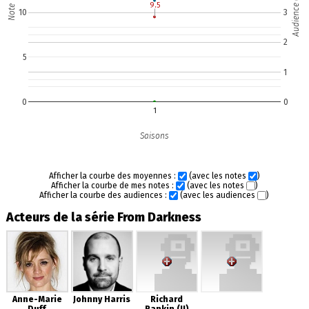
Audience (M)
9.5
9.5
Note
10
3
2
5
1
0
0
1
Saisons
Afficher la courbe des moyennes :
(avec les notes
)
Afficher la courbe de mes notes :
(avec les notes
)
Afficher la courbe des audiences :
(avec les audiences
)
Acteurs de la série From Darkness
Anne-Marie
Johnny Harris
Richard