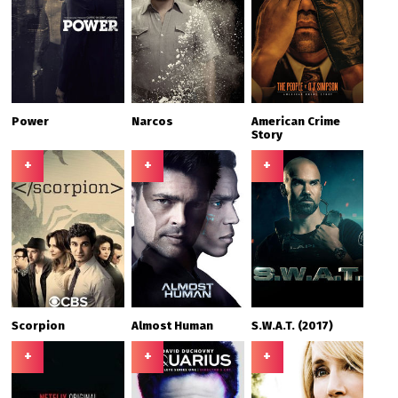
Power
Narcos
American Crime
Story
+
+
+
Scorpion
Almost Human
S.W.A.T. (2017)
+
+
+