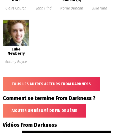
Duff
Rankin (II)
Claire Church
John Hind
Norrie Duncan
Julie Hind
Luke
Newberry
Antony Boyce
TOUS LES AUTRES ACTEURS FROM DARKNESS
Comment se termine From Darkness ?
AJOUTER UN RÉSUMÉ DE FIN DE SÉRIE
Vidéos From Darkness