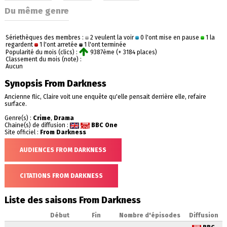
Du même genre
Sériethèques des membres :
2 veulent la voir
0 l'ont mise en pause
1 la
regardent
1 l'ont arretée
1 l'ont terminée
Popularité du mois (clics) :
9387ème (+ 3184 places)
Classement du mois (note) :
Aucun
Synopsis From Darkness
Ancienne flic, Claire voit une enquête qu'elle pensait derrière elle, refaire
surface.
Genre(s) :
Crime
,
Drama
Chaine(s) de diffusion :
BBC One
Site officiel :
From Darkness
AUDIENCES FROM DARKNESS
CITATIONS FROM DARKNESS
Liste des saisons From Darkness
Début
Fin
Nombre d'épisodes
Diffusion