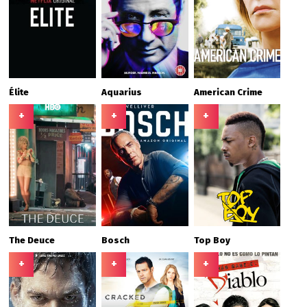
Élite
Aquarius
American Crime
+
+
+
The Deuce
Bosch
Top Boy
+
+
+