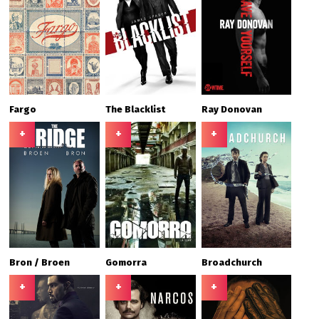
Fargo
The Blacklist
Ray Donovan
+
+
+
Bron / Broen
Gomorra
Broadchurch
+
+
+