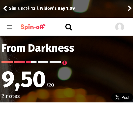
Drannock
a noté
14
à
Stargate SG-1 1.13
From Darkness
9,50
/20
2 notes