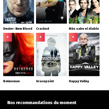
Dexter: New Blood
Cracked
Más sabe el diablo
+
+
+
Batwoman
Gracepoint
Happy Valley
Nos recommandations du moment