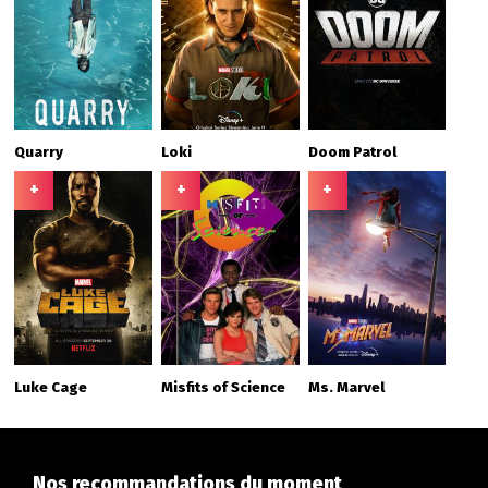
Quarry
Loki
Doom Patrol
+
+
+
Luke Cage
Misfits of Science
Ms. Marvel
Nos recommandations du moment