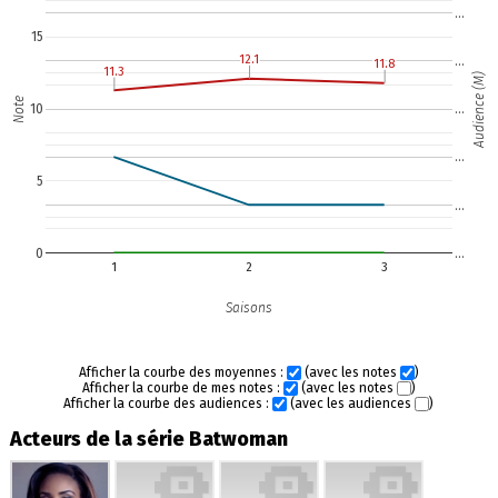
…
15
12.1
12.1
…
11.8
11.8
11.3
11.3
Audience (M)
Note
10
…
…
5
…
0
…
1
2
3
Saisons
Afficher la courbe des moyennes :
(avec les notes
)
Afficher la courbe de mes notes :
(avec les notes
)
Afficher la courbe des audiences :
(avec les audiences
)
Acteurs de la série Batwoman