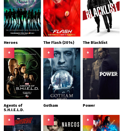
Heroes
The Flash (2014)
The Blacklist
+
+
+
Agents of
Gotham
Power
S.H.I.E.L.D.
+
+
+