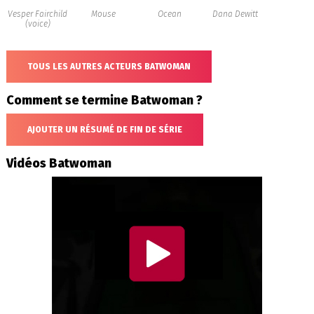
Vesper Fairchild
Mouse
Ocean
Dana Dewitt
(voice)
TOUS LES AUTRES ACTEURS BATWOMAN
Comment se termine Batwoman ?
AJOUTER UN RÉSUMÉ DE FIN DE SÉRIE
Vidéos Batwoman