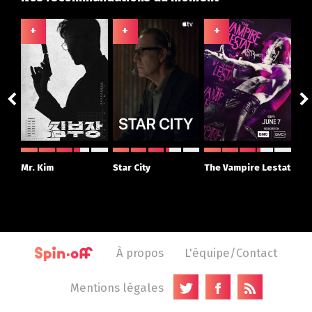
+
+
+
+
ght
Mr. Kim
Star City
The Vampire Lestat
Su
r
À propos
L'équipe/Contact
Mentions légales