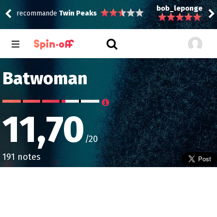
bob_leponge
recommande
We Own This City
bob
Batwoman
11,70
/20
191 notes