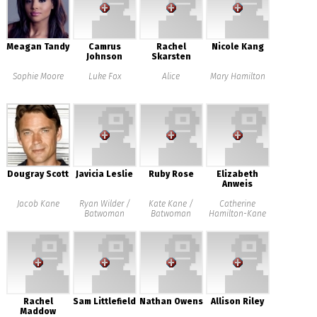
Meagan Tandy
Camrus
Rachel
Nicole Kang
Johnson
Skarsten
Sophie Moore
Luke Fox
Alice
Mary Hamilton
Dougray Scott
Javicia Leslie
Ruby Rose
Elizabeth
Anweis
Jacob Kane
Ryan Wilder /
Kate Kane /
Catherine
Batwoman
Batwoman
Hamilton-Kane
Rachel
Sam Littlefield
Nathan Owens
Allison Riley
Maddow