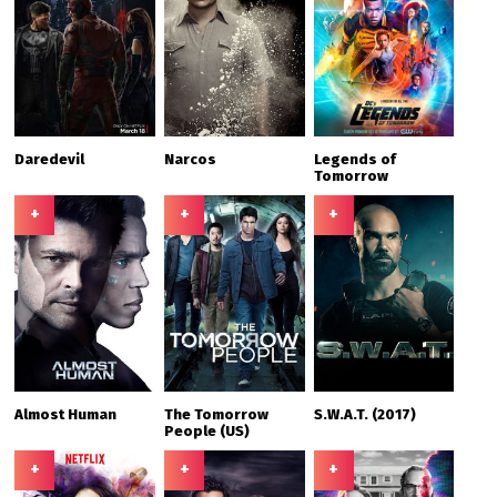
Daredevil
Narcos
Legends of
Tomorrow
+
+
+
Almost Human
The Tomorrow
S.W.A.T. (2017)
People (US)
+
+
+