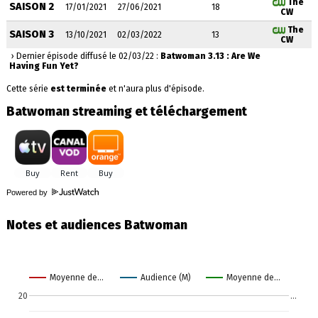
The
SAISON 2
17/01/2021
27/06/2021
18
CW
The
SAISON 3
13/10/2021
02/03/2022
13
CW
› Dernier épisode diffusé le 02/03/22 :
Batwoman 3.13 : Are We
Having Fun Yet?
Cette série
est terminée
et n'aura plus d'épisode.
Batwoman streaming et téléchargement
Powered by
Notes et audiences Batwoman
Moyenne de…
Audience (M)
Moyenne de…
20
…