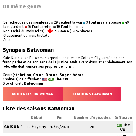
Du même genre
Sériethèques des membres :
29 veulent la voir
3 l'ont mise en pause
49
la regardent
16 l'ont arretée
10 l'ont terminée
Popularité du mois (clics) :
2388ème (- 424 places)
Classement du mois (note) :
Aucun
Synopsis Batwoman
Kate Kane alias Batwoman arpente les rues de Gotham City, armée de son
franc-parler et de son sens de la justice. Mais avant d'assumer pleinement son
rôle, elle doit vaincre ses propres démons...
Genre(s) :
Action
,
Crime
,
Drama
,
Super-héros
Chaine(s) de diffusion :
The CW
Site officiel :
Batwoman
AUDIENCES BATWOMAN
CITATIONS BATWOMAN
Liste des saisons Batwoman
Début
Fin
Nombre d'épisodes
Diffusion
The
SAISON 1
06/10/2019
17/05/2020
20
CW