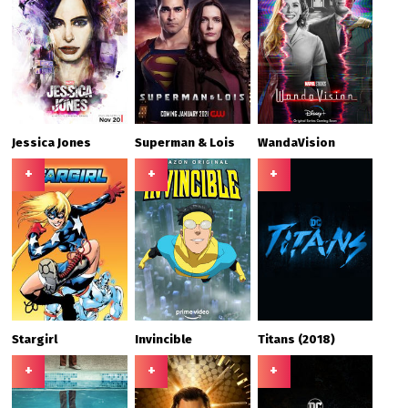
Jessica Jones
Superman & Lois
WandaVision
+
+
+
Stargirl
Invincible
Titans (2018)
+
+
+