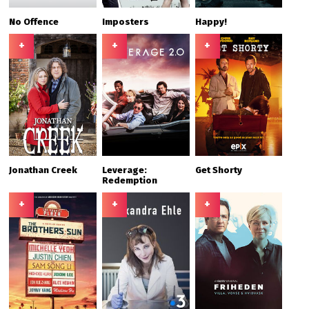
No Offence
Imposters
Happy!
+
+
+
Jonathan Creek
Leverage:
Get Shorty
Redemption
+
+
+