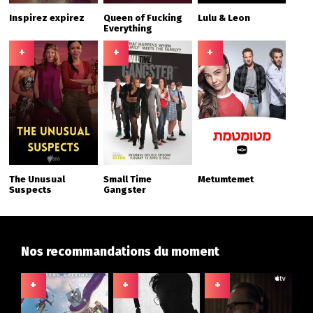
Inspirez expirez
Queen of Fucking
Lulu & Leon
Everything
+
+
+
The Unusual
Small Time
Metumtemet
Suspects
Gangster
Nos recommandations du moment
+
+
+
+