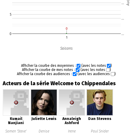
…
5
…
0
0
0
…
1
Saisons
Afficher la courbe des moyennes :
(avec les notes
)
Afficher la courbe de mes notes :
(avec les notes
)
Afficher la courbe des audiences :
(avec les audiences
)
Acteurs de la série Welcome to Chippendales
Kumail
Juliette Lewis
Annaleigh
Dan Stevens
Nanjiani
Ashford
Somen 'Steve'
Denise
Irene
Paul Snider