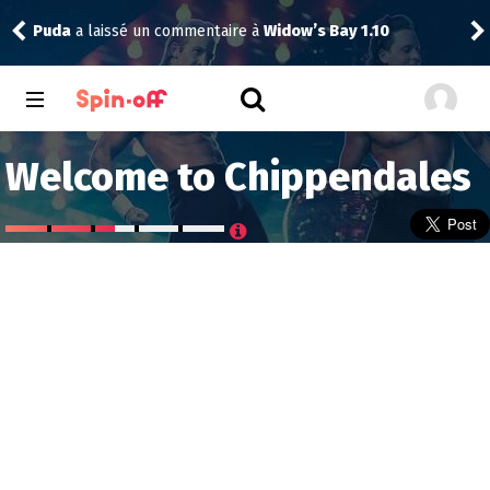
.10
toma
a noté
12
à
Abbott Elementary 2.14
Welcome to Chippendales