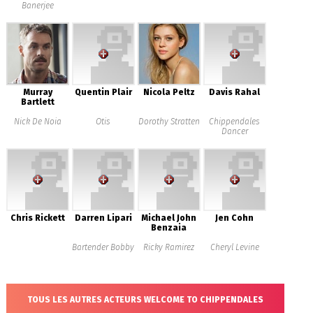
Banerjee
Murray
Quentin Plair
Nicola Peltz
Davis Rahal
Bartlett
Nick De Noia
Otis
Dorothy Stratten
Chippendales
Dancer
Chris Rickett
Darren Lipari
Michael John
Jen Cohn
Benzaia
Bartender Bobby
Ricky Ramirez
Cheryl Levine
TOUS LES AUTRES ACTEURS WELCOME TO CHIPPENDALES