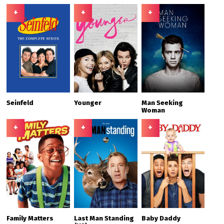
+
+
+
Seinfeld
Younger
Man Seeking
Woman
+
+
+
Family Matters
Last Man Standing
Baby Daddy