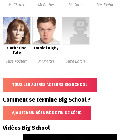
Mr Church
Mr Barber
Mr Gunn
Mrs Klebb
Catherine
Daniel Rigby
Tate
Miss Postern
Mr Martin
Mme Baron
TOUS LES AUTRES ACTEURS BIG SCHOOL
Comment se termine Big School ?
AJOUTER UN RÉSUMÉ DE FIN DE SÉRIE
Vidéos Big School