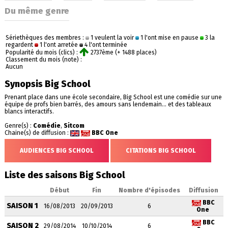
Du même genre
Sériethèques des membres :
1 veulent la voir
1 l'ont mise en pause
3 la
regardent
1 l'ont arretée
4 l'ont terminée
Popularité du mois (clics) :
2737ème (+ 1488 places)
Classement du mois (note) :
Aucun
Synopsis Big School
Prenant place dans une école secondaire, Big School est une comédie sur une
équipe de profs bien barrés, des amours sans lendemain... et des tableaux
blancs interactifs.
Genre(s) :
Comédie
,
Sitcom
Chaine(s) de diffusion :
BBC One
AUDIENCES BIG SCHOOL
CITATIONS BIG SCHOOL
Liste des saisons Big School
Début
Fin
Nombre d'épisodes
Diffusion
BBC
SAISON 1
16/08/2013
20/09/2013
6
One
BBC
SAISON 2
29/08/2014
10/10/2014
6