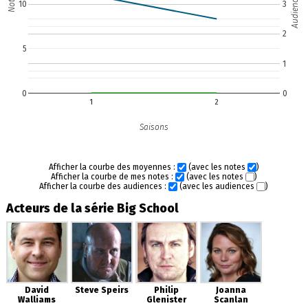
Audience (M)
Note
10
3
2
5
1
0
0
1
2
Saisons
Afficher la courbe des moyennes :
(avec les notes
)
Afficher la courbe de mes notes :
(avec les notes
)
Afficher la courbe des audiences :
(avec les audiences
)
Acteurs de la série Big School
David
Steve Speirs
Philip
Joanna
Walliams
Glenister
Scanlan