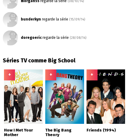
morgan55
regarde la série
(08/10/14)
bunderkyn
regarde la série
(15/09/14)
doregoeric
regarde la série
(28/08/14)
Séries TV comme Big School
+
+
+
How I Met Your
The Big Bang
Friends (1994)
Mother
Theory