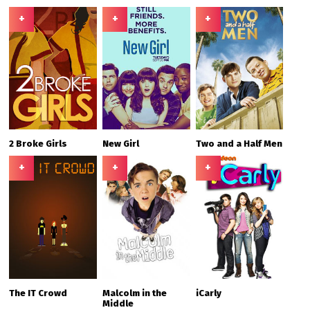
+
+
+
2 Broke Girls
New Girl
Two and a Half Men
+
+
+
The IT Crowd
Malcolm in the
iCarly
Middle