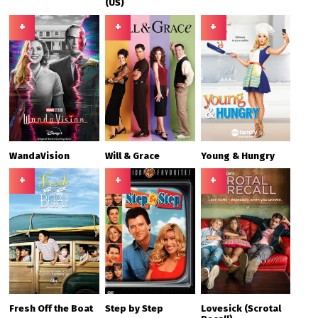
(US)
+
+
+
WandaVision
Will & Grace
Young & Hungry
+
+
+
Fresh Off the Boat
Step by Step
Lovesick (Scrotal