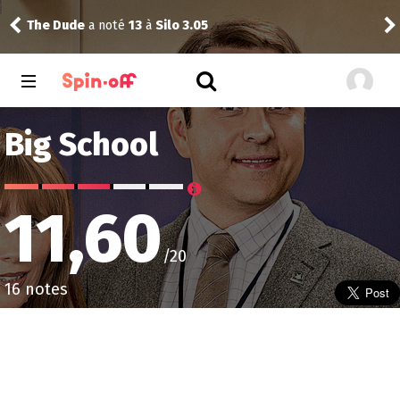
Vic24
a noté
13
à
The Best Immigrant 1.03
Big School
11,60
/20
16 notes