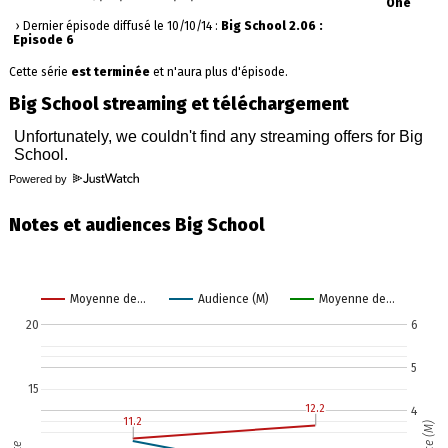
One
› Dernier épisode diffusé le 10/10/14 :
Big School 2.06 :
Episode 6
Cette série
est terminée
et n'aura plus d'épisode.
Big School streaming et téléchargement
Powered by
Notes et audiences Big School
Moyenne de…
Audience (M)
Moyenne de…
20
6
5
15
12.2
12.2
4
11.2
11.2