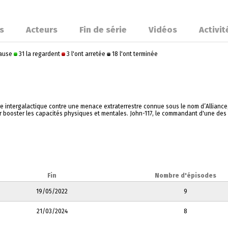
s
Acteurs
Fin de série
Vidéos
Activit
pause
31 la regardent
3 l'ont arretée
18 l'ont terminée
intergalactique contre une menace extraterrestre connue sous le nom d’Alliance, le
booster les capacités physiques et mentales. John-117, le commandant d'une des u
Fin
Nombre d'épisodes
19/05/2022
9
21/03/2024
8