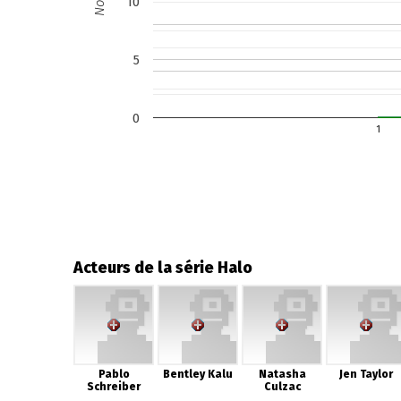
Note
10
5
0
1
Acteurs de la série Halo
Pablo
Bentley Kalu
Natasha
Jen Taylor
Schreiber
Culzac