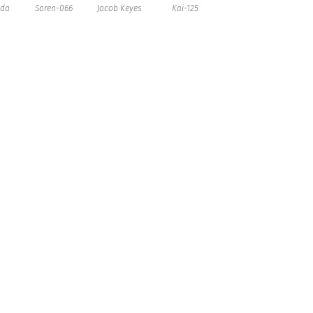
nda
Soren-066
Jacob Keyes
Kai-125