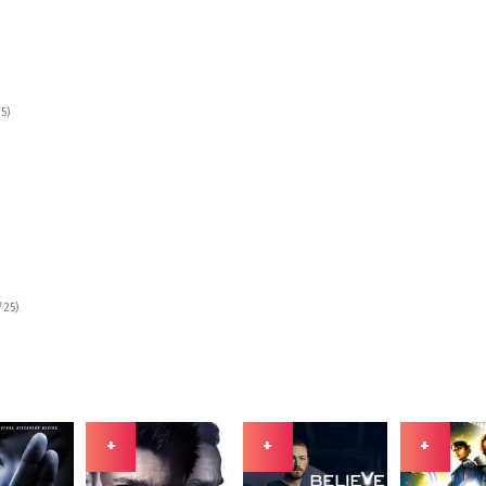
5)
/25)
+
+
+