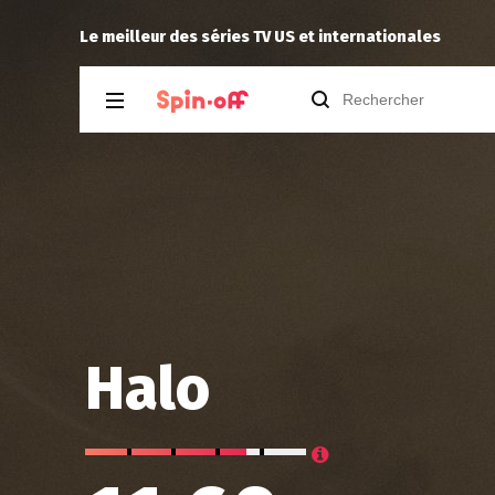
Myotome
re
in City 2.13
Le meilleur des séries TV US et internationales
Halo