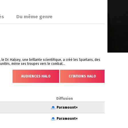
és
Du même genre
 Dr. Halsey, une brillante scientifique, a créé les Spartans, des
nités, mène ses troupes vers le combat...
AUDIENCES HALO
CITATIONS HALO
Diffusion
Paramount+
Paramount+