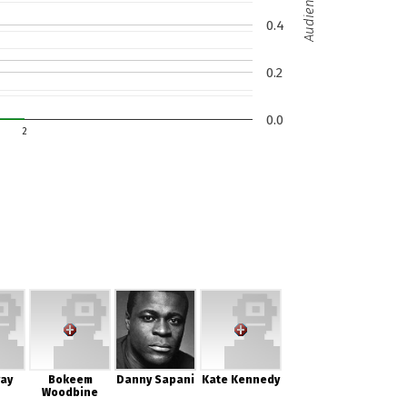
Audience (M)
0.4
0.2
0.0
2
ray
Bokeem
Danny Sapani
Kate Kennedy
Woodbine