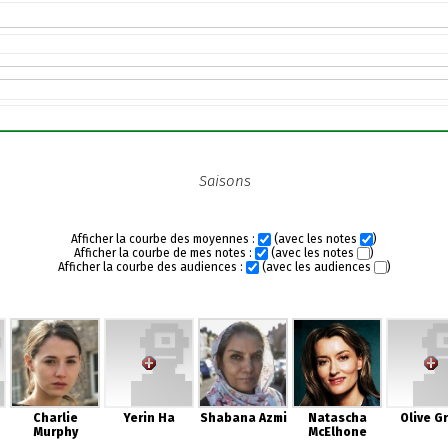
Saisons
Afficher la courbe des moyennes :
(avec les notes
)
Afficher la courbe de mes notes :
(avec les notes
)
Afficher la courbe des audiences :
(avec les audiences
)
Charlie
Yerin Ha
Shabana Azmi
Natascha
Olive G
Murphy
McElhone