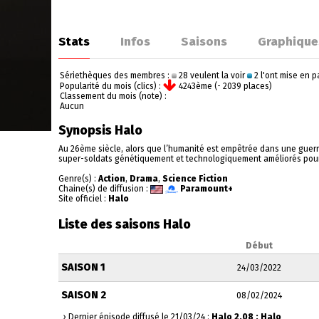
Stats
Infos
Saisons
Graphique
Sériethèques des membres :
28 veulent la voir
2 l'ont mise en 
Popularité du mois (clics) :
4243ème (- 2039 places)
Classement du mois (note) :
Aucun
Synopsis Halo
Au 26ème siècle, alors que l’humanité est empêtrée dans une guerre 
super-soldats génétiquement et technologiquement améliorés pour 
Genre(s) :
Action
,
Drama
,
Science Fiction
Chaine(s) de diffusion :
Paramount+
Site officiel :
Halo
Liste des saisons Halo
Début
SAISON 1
24/03/2022
SAISON 2
08/02/2024
› Dernier épisode diffusé le 21/03/24 :
Halo 2.08 : Halo