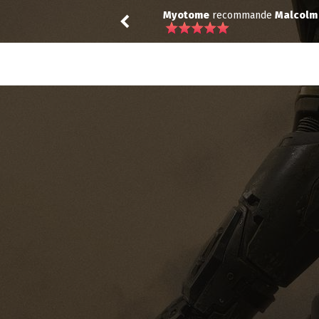
commande
Malcolm in the Middle: Life's Still Unfair
Lily
re