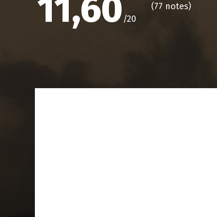
11,60
(
77 notes
)
/20