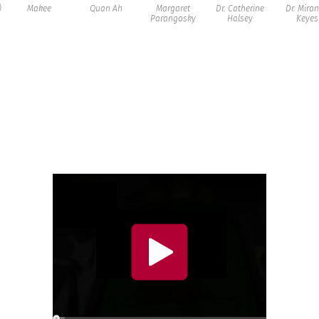
)
Makee
Quan Ah
Margaret
Dr. Catherine
Dr. Mira
Parangosky
Halsey
Keyes