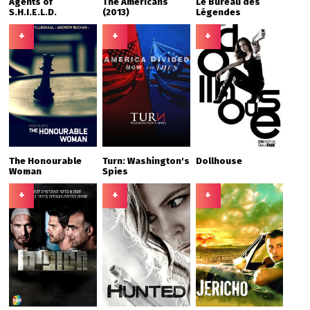
Agents of
The Americans
Le Bureau des
S.H.I.E.L.D.
(2013)
Légendes
+
+
+
The Honourable
Turn: Washington's
Dollhouse
Woman
Spies
+
+
+