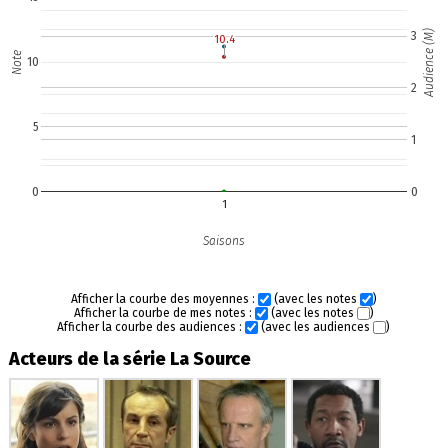
Audience (M)
3
10.4
10.4
Note
10
2
5
1
0
0
1
Saisons
Afficher la courbe des moyennes :
(avec les notes
)
Afficher la courbe de mes notes :
(avec les notes
)
Afficher la courbe des audiences :
(avec les audiences
)
Acteurs de la série La Source