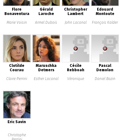
Flore
Gérald
Christopher
Edouard
Bonaventura
Laroche
Lambert
Montoute
Marie Voisin
Armel Dubois
John Lacanal
François Kalder
Clotilde
Maruschka
Cécile
Pascal
Courau
Detmers
Rebboah
Demolon
Claire Perrini
Esther Lacanal
Véronique
Daniel Bazin
Eric Savin
Christophe
Perrini