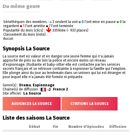
Du même genre
Sériethèques des membres :
3 veulent la voir
0 l'ont mise en pause
0 la
regardent
1 l'ont arretée
7 l'ont terminée
Popularité du mois (clics) :
3351ème (- 933 places)
Classement du mois (note) :
Aucun
Synopsis La Source
La source met en valeur et en danger une jeune femme qui n'a jamais
approché de près ou de loin la police et encore moins un réseau
d'espionnage. Etudiante et baby-sitter elle est contactée par les services
secrets français et se retrouve contrainte à espionner la famille qui l'emploie.
Elle plonge ainsi du jour au lendemain dans un univers qui lui est étranger et
pour lequel elle n'a jamais été formée ni préparée.
Genre(s) :
Drama
,
Espionnage
Chaine(s) de diffusion :
France 2
Site officiel :
La Source
AUDIENCES LA SOURCE
CITATIONS LA SOURCE
Liste des saisons La Source
Début
Fin
Nombre d'épisodes
Diffusion