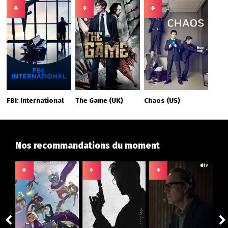
+
+
+
FBI: International
The Game (UK)
Chaos (US)
Nos recommandations du moment
+
+
+
+