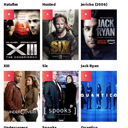
Hatufim
Hunted
Jericho (2006)
+
+
+
XIII
Six
Jack Ryan
+
+
+
Undercovers
Spooks
Quantico