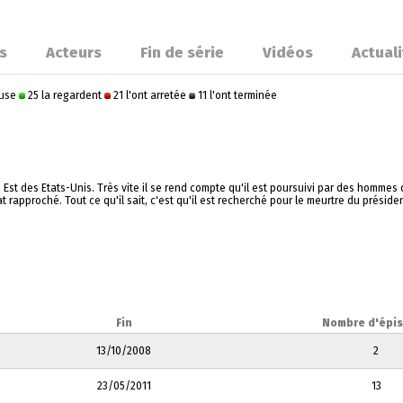
s
Acteurs
Fin de série
Vidéos
Actual
ause
25 la regardent
21 l'ont arretée
11 l'ont terminée
t des Etats-Unis. Très vite il se rend compte qu'il est poursuivi par des hommes qu
approché. Tout ce qu'il sait, c'est qu'il est recherché pour le meurtre du président 
Fin
Nombre d'épi
13/10/2008
2
23/05/2011
13