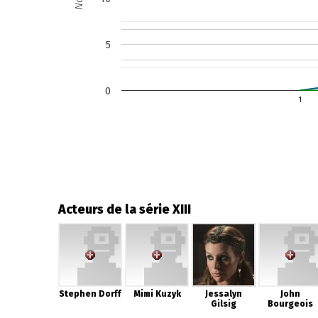
5
0
1
Acteurs de la série XIII
Stephen Dorff
Mimi Kuzyk
Jessalyn
John
Gilsig
Bourgeois