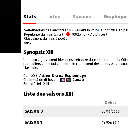
Stats
Infos
Saisons
Graphique
Sériethèques des membres :
8 veulent la voir
3 l'ont mise en p
Popularité du mois (clics) :
1092ème (- 510 places)
Classement du mois (note) :
Aucun
Synopsis XIII
Un homme gravement blessé est retrouvé dans une forêt de la Côte Es
particuliers en ce qui concerne le maniement des armes et le combat r
clavicule.
Genre(s) :
Action
,
Drama
,
Espionnage
Chaine(s) de diffusion :
Canal+
Site officiel :
XIII
Liste des saisons XIII
Début
SAISON 0
06/10/2008
SAISON 1
18/04/2011