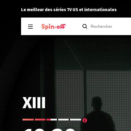
Puda
a noté
12
à
Industry 4.0
Le meilleur des séries TV US et internationales
XIII