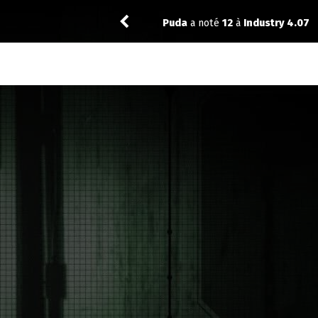
7
Puda
a laissé un comm