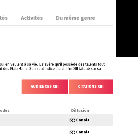
ités
Activités
Du même genre
i en veulent à sa vie. Il s'avère qu'il possède des talents tout
des Etats-Unis. Son seul indice : le chiffre XIII tatoué sur sa
AUDIENCES XIII
CITATIONS XIII
sodes
Diffusion
Canal+
Canal+