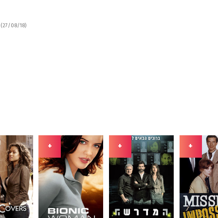
(27/08/18)
+
+
+