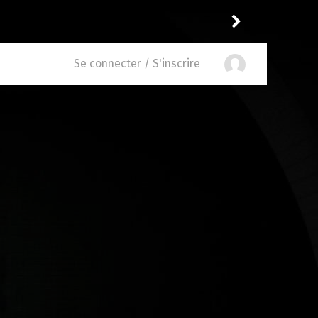
entaire à
Industry 4.07
Niclooyd
a not
Se connecter / S'inscrire