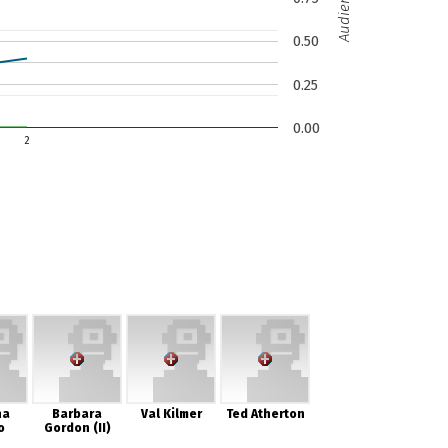
0.50
0.25
0.00
2
na
Barbara
Val Kilmer
Ted Atherton
o
Gordon (II)