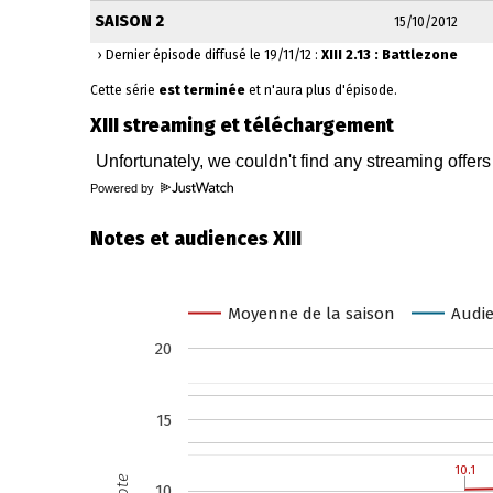
SAISON 2
15/10/2012
› Dernier épisode diffusé le 19/11/12 :
XIII 2.13 : Battlezone
Cette série
est terminée
et n'aura plus d'épisode.
XIII streaming et téléchargement
Powered by
Notes et audiences XIII
Moyenne de la saison
Audie
20
15
10.1
10.1
Note
10