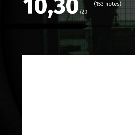
10,30
(
153 notes
)
/20