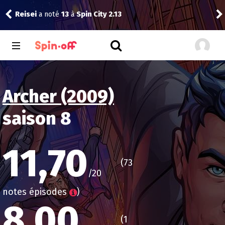
Myo
Reisei
a noté
13
à
Spin City 2.13
Unfa
Archer (2009)
saison 8
11,70
(73
/20
notes épisodes
)
8,00
(1