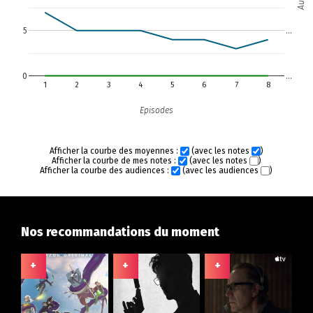
5
…
0
…
1
2
3
4
5
6
7
8
Episodes
Afficher la courbe des moyennes :
(avec les notes
)
Afficher la courbe de mes notes :
(avec les notes
)
Afficher la courbe des audiences :
(avec les audiences
)
Nos recommandations du moment
+
+
+
+