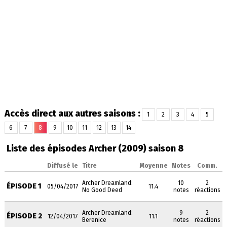
Accès direct aux autres saisons :
1
2
3
4
5
6
7
8
9
10
11
12
13
14
Liste des épisodes Archer (2009) saison 8
Diffusé le
Titre
Moyenne
Notes
Comm.
Archer Dreamland:
10
2
ÉPISODE 1
05/04/2017
11.4
No Good Deed
notes
réactions
Archer Dreamland:
9
2
ÉPISODE 2
12/04/2017
11.1
Berenice
notes
réactions