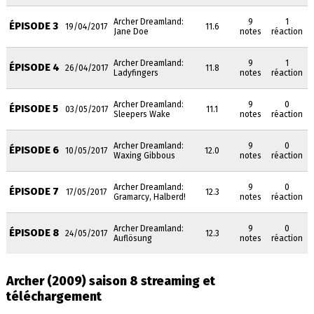
Archer Dreamland:
9
1
ÉPISODE 3
19/04/2017
11.6
Jane Doe
notes
réaction
Archer Dreamland:
9
1
ÉPISODE 4
26/04/2017
11.8
Ladyfingers
notes
réaction
Archer Dreamland:
9
0
ÉPISODE 5
03/05/2017
11.1
Sleepers Wake
notes
réaction
Archer Dreamland:
9
0
ÉPISODE 6
10/05/2017
12.0
Waxing Gibbous
notes
réaction
Archer Dreamland:
9
0
ÉPISODE 7
17/05/2017
12.3
Gramarcy, Halberd!
notes
réaction
Archer Dreamland:
9
0
ÉPISODE 8
24/05/2017
12.3
Auflösung
notes
réaction
Archer (2009) saison 8 streaming et
téléchargement