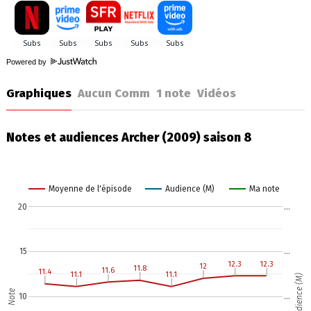
Powered by
Graphiques
Aucun Comm
1
note
Vidéos
Notes et audiences Archer (2009) saison 8
Moyenne de l'épisode
Audience (M)
Ma note
20
…
15
…
12.3
12.3
12.3
12.3
12
12
11.8
11.8
11.6
11.6
11.4
11.4
11.1
11.1
11.1
11.1
Audience (M)
Note
10
…