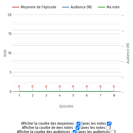
Moyenne de l'épisode
Audience (M)
Ma note
20
…
…
15
Audience (M)
…
Note
10
…
5
…
0
0
0
0
0
0
0
0
0
0
0
0
0
0
0
0
0
…
1
2
3
4
5
6
7
8
Episodes
Afficher la courbe des moyennes :
(avec les notes
)
Afficher la courbe de mes notes :
(avec les notes
)
Afficher la courbe des audiences :
(avec les audiences
)