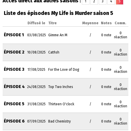
Accès direct aux autres saisons :
1
2
3
4
5
Liste des épisodes My Life is Murder saison 5
Diffusé le
Titre
Moyenne
Notes
Comm.
0
ÉPISODE 1
03/08/2025
Gimme An M
/
0 note
réaction
0
ÉPISODE 2
10/08/2025
Catfish
/
0 note
réaction
0
ÉPISODE 3
17/08/2025
For the Love of Dog
/
0 note
réaction
0
ÉPISODE 4
24/08/2025
Top Two Inches
/
0 note
réaction
0
ÉPISODE 5
31/08/2025
Thirteen O'clock
/
0 note
réaction
0
ÉPISODE 6
07/09/2025
Bad Chemistry
/
0 note
réaction