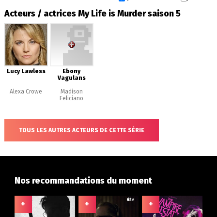
Acteurs / actrices My Life is Murder saison 5
Lucy Lawless
Ebony
Vagulans
Alexa Crowe
Madison
Feliciano
TOUS LES AUTRES ACTEURS DE CETTE SÉRIE
Nos recommandations du moment
+
+
+
+