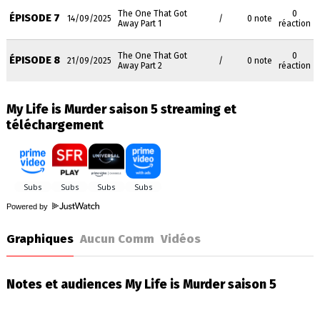
The One That Got
0
ÉPISODE 7
14/09/2025
/
0 note
Away Part 1
réaction
The One That Got
0
ÉPISODE 8
21/09/2025
/
0 note
Away Part 2
réaction
My Life is Murder saison 5 streaming et
téléchargement
Powered by
Graphiques
Aucun Comm
Vidéos
Notes et audiences My Life is Murder saison 5