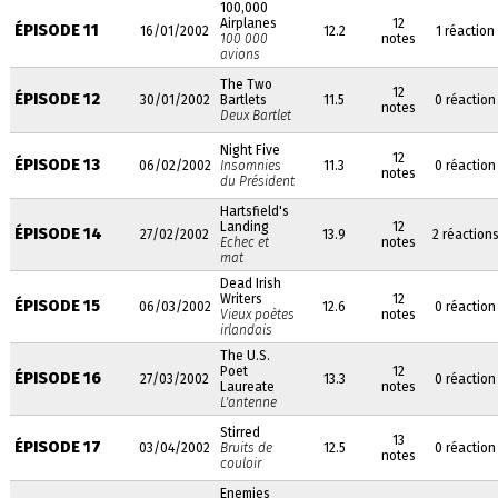
100,000
Airplanes
12
ÉPISODE 11
16/01/2002
12.2
1 réaction
100 000
notes
avions
The Two
12
ÉPISODE 12
30/01/2002
Bartlets
11.5
0 réaction
notes
Deux Bartlet
Night Five
12
ÉPISODE 13
06/02/2002
Insomnies
11.3
0 réaction
notes
du Président
Hartsfield's
Landing
12
ÉPISODE 14
27/02/2002
13.9
2 réaction
Echec et
notes
mat
Dead Irish
Writers
12
ÉPISODE 15
06/03/2002
12.6
0 réaction
Vieux poètes
notes
irlandais
The U.S.
Poet
12
ÉPISODE 16
27/03/2002
13.3
0 réaction
Laureate
notes
L'antenne
Stirred
13
ÉPISODE 17
03/04/2002
Bruits de
12.5
0 réaction
notes
couloir
Enemies