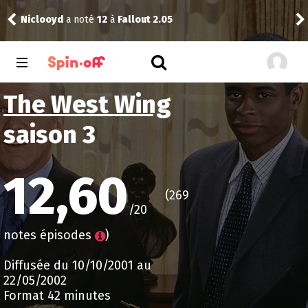
Niclooyd
a noté
12
à
Fallout 2.05
Vic
The West Wing
saison 3
12,60
(269
/20
notes épisodes
)
Diffusée du 10/10/2001 au
22/05/2002
Format 42 minutes