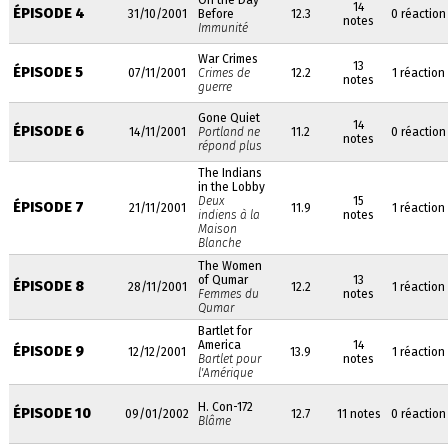
On the Day
14
ÉPISODE 4
31/10/2001
Before
12.3
0 réaction
notes
Immunité
War Crimes
13
ÉPISODE 5
07/11/2001
Crimes de
12.2
1 réaction
notes
guerre
Gone Quiet
14
ÉPISODE 6
14/11/2001
Portland ne
11.2
0 réaction
notes
répond plus
The Indians
in the Lobby
Deux
15
ÉPISODE 7
21/11/2001
11.9
1 réaction
indiens à la
notes
Maison
Blanche
The Women
of Qumar
13
ÉPISODE 8
28/11/2001
12.2
1 réaction
Femmes du
notes
Qumar
Bartlet for
America
14
ÉPISODE 9
12/12/2001
13.9
1 réaction
Bartlet pour
notes
l'Amérique
H. Con-172
ÉPISODE 10
09/01/2002
12.7
11 notes
0 réaction
Blâme