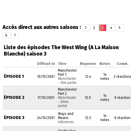
Accès direct aux autres saisons :
1
2
3
4
5
6
7
Liste des épisodes The West Wing (A La Maison
Blanche) saison 3
Diffusé le
Titre
Moyenne
Notes
Comm.
Manchester:
Part 1
14
ÉPISODE 1
10/10/2001
12.4
2 réaction
Manchester
notes
- 1ère partie
Manchester:
Part 2
14
ÉPISODE 2
17/10/2001
Manchester
12.0
0 réaction
notes
- 2ème
partie
Ways and
14
ÉPISODE 3
24/10/2001
Means
12.3
0 réaction
notes
Influences