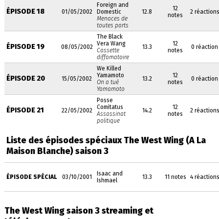
Foreign and
12
ÉPISODE 18
01/05/2002
Domestic
12.8
2 réaction
notes
Menaces de
toutes parts
The Black
Vera Wang
12
ÉPISODE 19
08/05/2002
13.3
0 réaction
Cassette
notes
diffamatoire
We Killed
Yamamoto
12
ÉPISODE 20
15/05/2002
13.2
0 réaction
On a tué
notes
Yamamoto
Posse
Comitatus
12
ÉPISODE 21
22/05/2002
14.2
2 réaction
Assassinat
notes
politique
Liste des épisodes spéciaux The West Wing (A La
Maison Blanche)
saison 3
Isaac and
ÉPISODE SPÉCIAL
03/10/2001
13.3
11 notes
4 réaction
Ishmael
The West Wing saison 3 streaming et