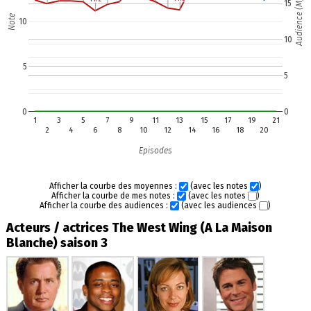
Audience (M)
15
Note
10
10
5
5
0
0
1
3
5
7
9
11
13
15
17
19
21
2
4
6
8
10
12
14
16
18
20
Episodes
Afficher la courbe des moyennes :
(avec les notes
)
Afficher la courbe de mes notes :
(avec les notes
)
Afficher la courbe des audiences :
(avec les audiences
)
Acteurs / actrices The West Wing (A La Maison
Blanche) saison 3