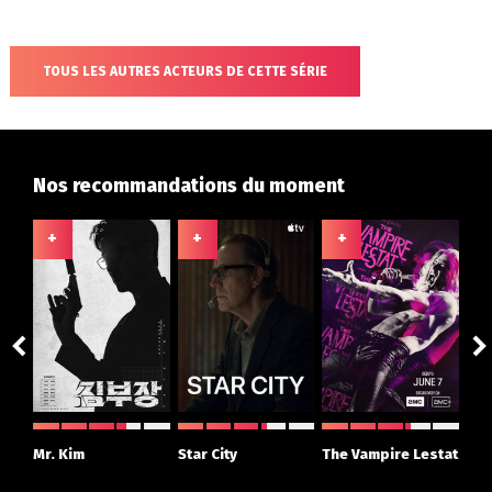
TOUS LES AUTRES ACTEURS DE CETTE SÉRIE
Nos recommandations du moment
+
+
+
+
ght
Mr. Kim
Star City
The Vampire Lestat
Su
r