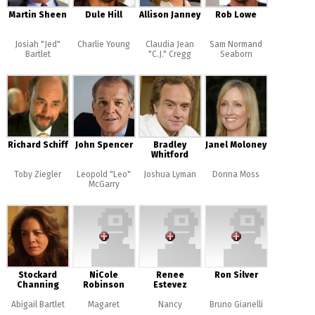
Martin Sheen
Dule Hill
Allison Janney
Rob Lowe
Josiah "Jed"
Charlie Young
Claudia Jean
Sam Normand
Bartlet
"C.J." Cregg
Seaborn
Richard Schiff
John Spencer
Bradley
Janel Moloney
Whitford
Toby Ziegler
Leopold "Leo"
Joshua Lyman
Donna Moss
McGarry
Stockard
NiCole
Renee
Ron Silver
Channing
Robinson
Estevez
Abigail Bartlet
Magaret
Nancy
Bruno Gianelli