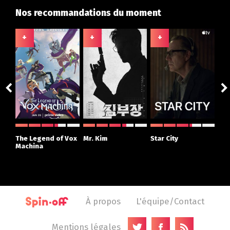
Nos recommandations du moment
+
+
+
+
ght
The Legend of Vox
Mr. Kim
Star City
The
r
Machina
À propos
L'équipe/Contact
Mentions légales