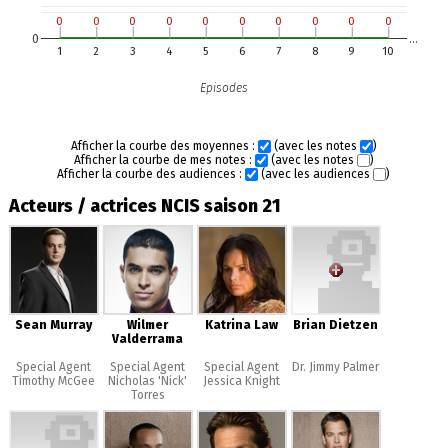
0
0
0
0
0
0
0
0
0
0
0
0
0
0
0
0
0
0
0
0
0
…
1
2
3
4
5
6
7
8
9
10
Episodes
Afficher la courbe des moyennes :
(avec les notes
)
Afficher la courbe de mes notes :
(avec les notes
)
Afficher la courbe des audiences :
(avec les audiences
)
Acteurs / actrices NCIS saison 21
Sean Murray
Wilmer
Katrina Law
Brian Dietzen
Valderrama
Special Agent
Special Agent
Special Agent
Dr. Jimmy Palmer
Timothy McGee
Nicholas 'Nick'
Jessica Knight
Torres