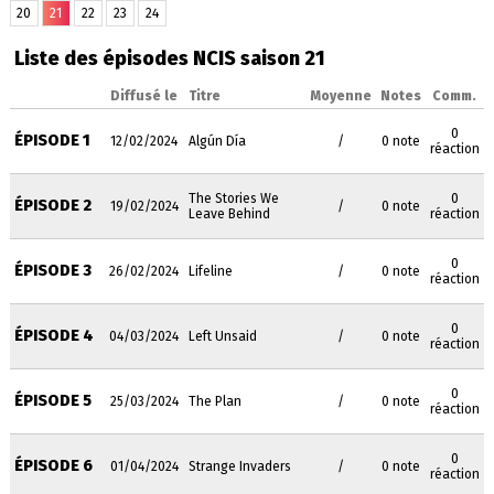
20
21
22
23
24
Liste des épisodes NCIS saison 21
Diffusé le
Titre
Moyenne
Notes
Comm.
0
ÉPISODE 1
12/02/2024
Algún Día
/
0 note
réaction
The Stories We
0
ÉPISODE 2
19/02/2024
/
0 note
Leave Behind
réaction
0
ÉPISODE 3
26/02/2024
Lifeline
/
0 note
réaction
0
ÉPISODE 4
04/03/2024
Left Unsaid
/
0 note
réaction
0
ÉPISODE 5
25/03/2024
The Plan
/
0 note
réaction
0
ÉPISODE 6
01/04/2024
Strange Invaders
/
0 note
réaction