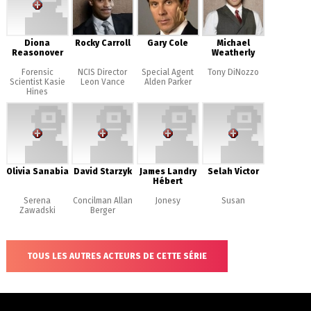
Diona
Rocky Carroll
Gary Cole
Michael
Reasonover
Weatherly
Forensic
NCIS Director
Special Agent
Tony DiNozzo
Scientist Kasie
Leon Vance
Alden Parker
Hines
Olivia Sanabia
David Starzyk
James Landry
Selah Victor
Hébert
Serena
Concilman Allan
Jonesy
Susan
Zawadski
Berger
TOUS LES AUTRES ACTEURS DE CETTE SÉRIE