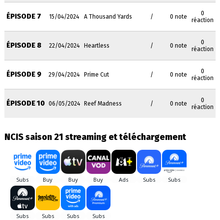
0
ÉPISODE 7
15/04/2024
A Thousand Yards
/
0 note
réaction
0
ÉPISODE 8
22/04/2024
Heartless
/
0 note
réaction
0
ÉPISODE 9
29/04/2024
Prime Cut
/
0 note
réaction
0
ÉPISODE 10
06/05/2024
Reef Madness
/
0 note
réaction
NCIS saison 21 streaming et téléchargement