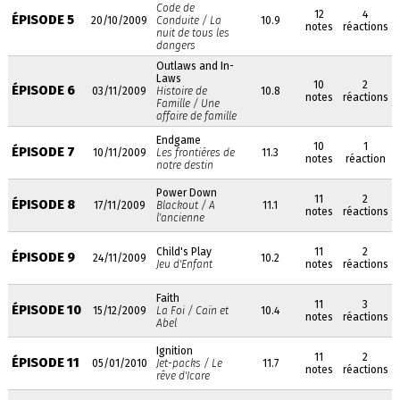
Code de
12
4
ÉPISODE 5
20/10/2009
Conduite / La
10.9
notes
réactions
nuit de tous les
dangers
Outlaws and In-
Laws
10
2
ÉPISODE 6
03/11/2009
Histoire de
10.8
notes
réactions
Famille / Une
affaire de famille
Endgame
10
1
ÉPISODE 7
10/11/2009
Les frontières de
11.3
notes
réaction
notre destin
Power Down
11
2
ÉPISODE 8
17/11/2009
Blackout / A
11.1
notes
réactions
l'ancienne
Child's Play
11
2
ÉPISODE 9
24/11/2009
10.2
Jeu d'Enfant
notes
réactions
Faith
11
3
ÉPISODE 10
15/12/2009
La Foi / Caïn et
10.4
notes
réactions
Abel
Ignition
11
2
ÉPISODE 11
05/01/2010
Jet-packs / Le
11.7
notes
réactions
rêve d'Icare