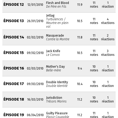
Flesh and Blood
11
1
ÉPISODE 12
12/01/2010
11.9
De Père en Fils
notes
réaction
Jetlag
Turbulences /
11
4
ÉPISODE 13
26/01/2010
10.5
Meurtre en plein
notes
réactions
vol
Masquerade
11
2
ÉPISODE 14
02/02/2010
11.8
Contre la Montre
notes
réactions
Jack Knife
11
3
ÉPISODE 15
09/02/2010
10.5
Le Convoi
notes
réactions
Mother's Day
10
1
ÉPISODE 16
02/03/2010
9.4
Belle-mère
notes
réaction
Double Identity
10
1
ÉPISODE 17
09/03/2010
10.4
Double Identité
notes
réaction
Jurisdiction
10
1
ÉPISODE 18
16/03/2010
11.2
Trésors Marins
notes
réaction
Guilty Pleasure
11
1
ÉPISODE 19
06/04/2010
11.2
Plaisir Coupable
notes
réaction