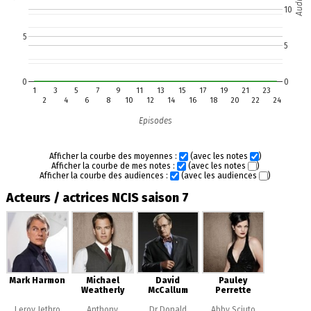
10
5
5
0
0
1
3
5
7
9
11
13
15
17
19
21
23
2
4
6
8
10
12
14
16
18
20
22
24
Episodes
Afficher la courbe des moyennes :
(avec les notes
)
Afficher la courbe de mes notes :
(avec les notes
)
Afficher la courbe des audiences :
(avec les audiences
)
Acteurs / actrices NCIS saison 7
Mark Harmon
Michael
David
Pauley
Weatherly
McCallum
Perrette
Leroy Jethro
Anthony
Dr Donald
Abby Sciuto