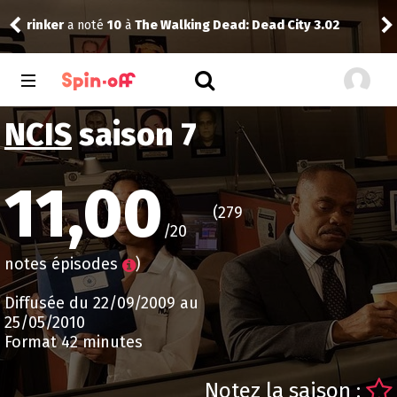
rinker
a noté
10
à
The Walking Dead: Dead City 3.02
Kid
NCIS
saison 7
11,00
(279
/20
notes épisodes
)
Diffusée du 22/09/2009 au
25/05/2010
Format 42 minutes
Notez la saison :