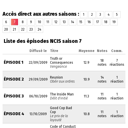
Accès direct aux autres saisons :
1
2
3
4
5
6
7
8
9
10
11
12
13
14
15
16
17
18
19
20
21
22
23
24
Liste des épisodes NCIS saison 7
Diffusé le
Titre
Moyenne
Notes
Comm.
Truth or
18
7
ÉPISODE 1
22/09/2009
Consequences
12.9
notes
réactions
Vengeance
Reunion
14
1
ÉPISODE 2
29/09/2009
10.9
Obéir aux ordres
notes
réaction
The Inside Man
11
1
ÉPISODE 3
06/10/2009
11.3
Délit d'initié
notes
réaction
Good Cop Bad
Cop
11
1
ÉPISODE 4
13/10/2009
10.8
Le prix de la
notes
réaction
loyauté
Code of Conduct