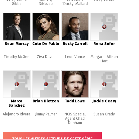
Gibbs
DiNozzo
'Ducky' Mallard
Sean Murray
Cote De Pablo
Rocky Carroll
Rena Sofer
Timothy McGee
Ziva David
Leon Vance
Margaret Allison
Hart
Marco
Brian Dietzen
Todd Lowe
Jackie Geary
Sanchez
Alejandro Rivera
Jimmy Palmer
NCIS Special
Susan Grady
Agent Chad
Dunham