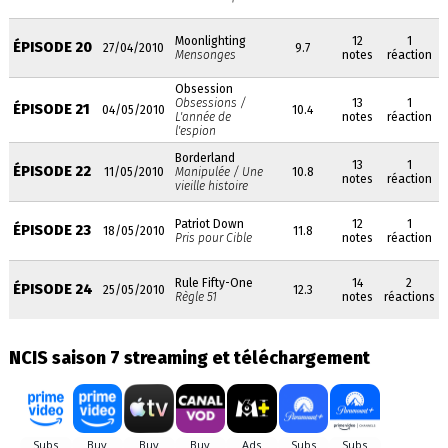
Moonlighting
12
1
ÉPISODE 20
27/04/2010
9.7
Mensonges
notes
réaction
Obsession
Obsessions /
13
1
ÉPISODE 21
04/05/2010
10.4
L'année de
notes
réaction
l'espion
Borderland
13
1
ÉPISODE 22
11/05/2010
Manipulée / Une
10.8
notes
réaction
vieille histoire
Patriot Down
12
1
ÉPISODE 23
18/05/2010
11.8
Pris pour Cible
notes
réaction
Rule Fifty-One
14
2
ÉPISODE 24
25/05/2010
12.3
Règle 51
notes
réactions
NCIS saison 7 streaming et téléchargement