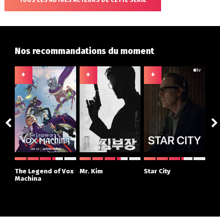
TOUS LES AUTRES ACTEURS DE CETTE SÉRIE
Nos recommandations du moment
+
+
+
+
ght
The Legend of Vox
Mr. Kim
Star City
The
r
Machina