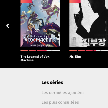
The Legend of Vox
Mr. Kim
Machina
Les séries
Les dernières ajoutées
Les plus consultées