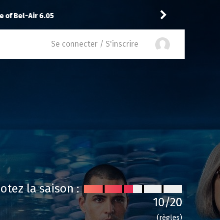
Shinobi666
recommande
e of Bel-Air 6.05
Se connecter / S'inscrire
otez la saison :
10
/20
(règles)