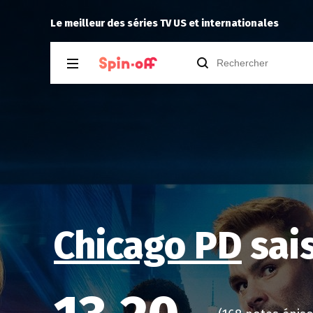
Life's Still Unfair
Lily
recommande
D.P.
Le meilleur des séries TV US et internationales
Chicago PD
sai