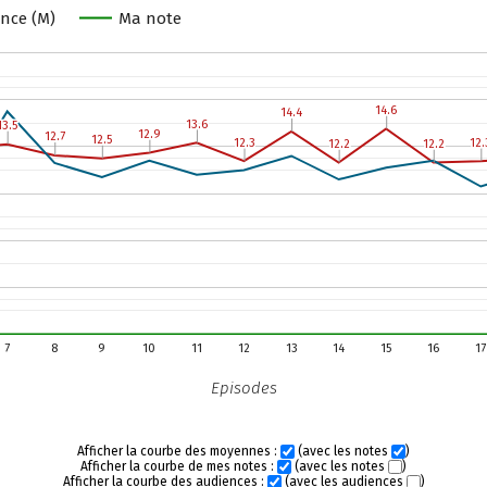
nce (M)
Ma note
14.6
14.6
14.4
14.4
13.6
13.6
13.5
13.5
12.9
12.9
12.7
12.7
12.5
12.5
12.3
12.3
12.
12.
12.2
12.2
12.2
12.2
7
8
9
10
11
12
13
14
15
16
17
Episodes
Afficher la courbe des moyennes :
(avec les notes
)
Afficher la courbe de mes notes :
(avec les notes
)
Afficher la courbe des audiences :
(avec les audiences
)