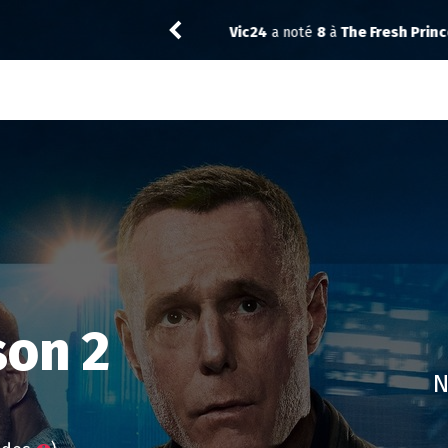
Vic24
a noté
8
à
The Fresh Princ
son 2
N