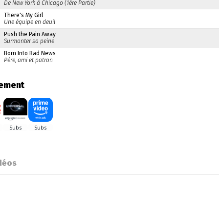
De New York à Chicago (1ère Partie)
There's My Girl
Une équipe en deuil
Push the Pain Away
Surmonter sa peine
Born Into Bad News
Père, ami et patron
gement
déos