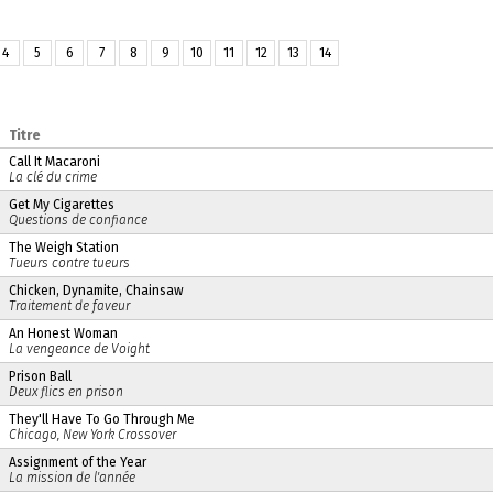
4
5
6
7
8
9
10
11
12
13
14
Titre
Call It Macaroni
La clé du crime
Get My Cigarettes
Questions de confiance
The Weigh Station
Tueurs contre tueurs
Chicken, Dynamite, Chainsaw
Traitement de faveur
An Honest Woman
La vengeance de Voight
Prison Ball
Deux flics en prison
They'll Have To Go Through Me
Chicago, New York Crossover
Assignment of the Year
La mission de l'année