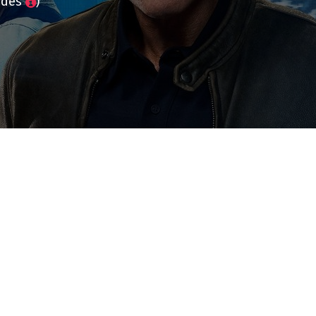
odes
)