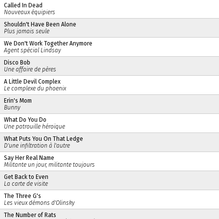
Called In Dead
Nouveaux équipiers
Shouldn't Have Been Alone
Plus jamais seule
We Don't Work Together Anymore
Agent spécial Lindsay
Disco Bob
Une affaire de pères
A Little Devil Complex
Le complexe du phoenix
Erin's Mom
Bunny
What Do You Do
Une patrouille héroïque
What Puts You On That Ledge
D'une infiltration à l'autre
Say Her Real Name
Militante un jour, militante toujours
Get Back to Even
La carte de visite
The Three G's
Les vieux démons d'Olinsky
The Number of Rats