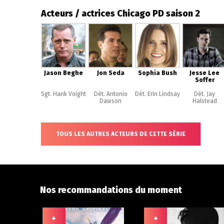
Acteurs / actrices Chicago PD saison 2
Jason Beghe
Jon Seda
Sophia Bush
Jesse Lee
Soffer
Sgt. Hank Voight
Dét. Antonio
Dét. Erin Lindsay
Dét. Jay
Dawson
Halstead
TOUS LES AUTRES ACTEURS DE CETTE SÉRIE
Nos recommandations du moment
+
+