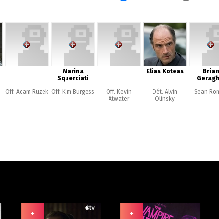
Marina
Elias Koteas
Brian
Squerciati
Geragh
Off. Adam Ruzek
Off. Kim Burgess
Off. Kevin
Dét. Alvin
Sean Ro
Atwater
Olinsky
+
+