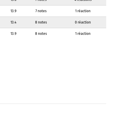
13.9
7 notes
1 réaction
13.4
8 notes
0 réaction
13.9
8 notes
1 réaction