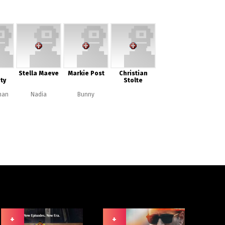
Stella Maeve
Markie Post
Christian
ty
Stolte
man
Nadia
Bunny
+
+
+