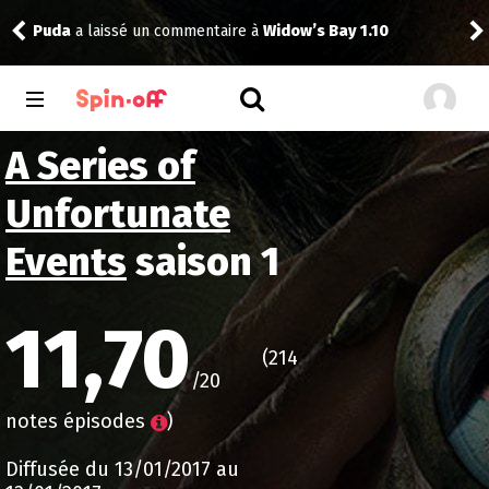
Puda
a laissé un commentaire à
Widow’s Bay 1.10
tom
A Series of
Unfortunate
Events
saison 1
11,70
(214
/20
notes épisodes
)
Diffusée du 13/01/2017 au