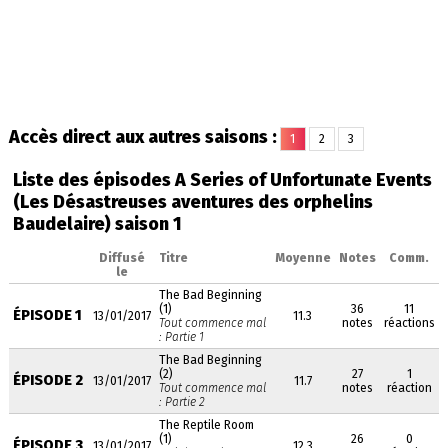
Accès direct aux autres saisons :
1
2
3
Liste des épisodes A Series of Unfortunate Events
(Les Désastreuses aventures des orphelins
Baudelaire) saison 1
Diffusé
Titre
Moyenne
Notes
Comm.
le
The Bad Beginning
(1)
36
11
ÉPISODE 1
13/01/2017
11.3
Tout commence mal
notes
réactions
: Partie 1
The Bad Beginning
(2)
27
1
ÉPISODE 2
13/01/2017
11.7
Tout commence mal
notes
réaction
: Partie 2
The Reptile Room
(1)
26
0
ÉPISODE 3
13/01/2017
12.3