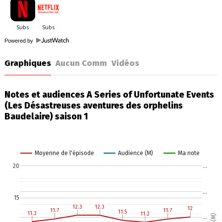
Powered by
Graphiques
Aucun Comm
Vidéos
Notes et audiences A Series of Unfortunate Events
(Les Désastreuses aventures des orphelins
Baudelaire) saison 1
Moyenne de l'épisode
Audience (M)
Ma note
20
…
…
15
12.3
12.3
12.3
12.3
12
12
11.7
11.7
11.7
11.7
11.5
11.5
11.3
11.3
11.2
11.2
…