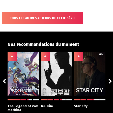
TOUS LES AUTRES ACTEURS DE CETTE SÉRIE
Nos recommandations du moment
+
+
+
+
ght
The Legend of Vox
Mr. Kim
Star City
The
r
Machina