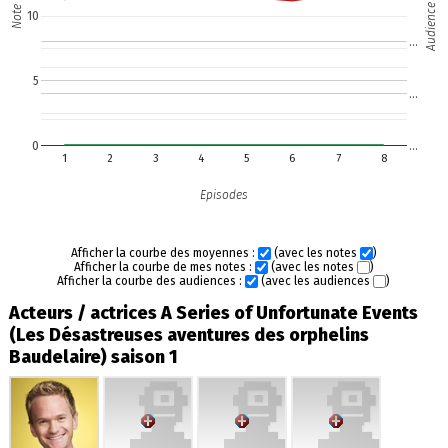
Audience (M)
Note
10
…
5
…
0
…
1
2
3
4
5
6
7
8
Episodes
Afficher la courbe des moyennes :
(avec les notes
)
Afficher la courbe de mes notes :
(avec les notes
)
Afficher la courbe des audiences :
(avec les audiences
)
Acteurs / actrices A Series of Unfortunate Events
(Les Désastreuses aventures des orphelins
Baudelaire) saison 1