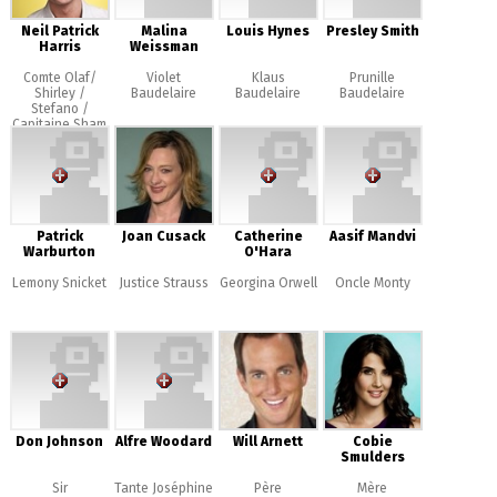
Neil Patrick
Malina
Louis Hynes
Presley Smith
Harris
Weissman
Comte Olaf/
Violet
Klaus
Prunille
Shirley /
Baudelaire
Baudelaire
Baudelaire
Stefano /
Capitaine Sham
Patrick
Joan Cusack
Catherine
Aasif Mandvi
Warburton
O'Hara
Lemony Snicket
Justice Strauss
Georgina Orwell
Oncle Monty
Don Johnson
Alfre Woodard
Will Arnett
Cobie
Smulders
Sir
Tante Joséphine
Père
Mère