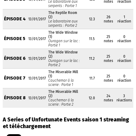
Le laboratoire aux
notes
réaction
serpents : Partie 1
The Reptile Room
(2)
26
1
ÉPISODE 4
13/01/2017
12.3
Le laboratoire aux
notes
réaction
serpents : Partie 2
The Wide Window
(1)
25
0
ÉPISODE 5
13/01/2017
11.5
Ouragan sur le lac :
notes
réaction
Partie 1
The Wide Window
(2)
25
0
ÉPISODE 6
13/01/2017
11.2
Ouragan sur le lac :
notes
réaction
Partie 2
The Miserable Mill
(1)
25
0
ÉPISODE 7
13/01/2017
11.7
Cauchemar à la
notes
réaction
scierie : Partie 1
The Miserable Mill
(2)
24
3
ÉPISODE 8
13/01/2017
12.0
Cauchemar à la
notes
réactions
scierie : Partie 2
A Series of Unfortunate Events saison 1 streaming
et téléchargement