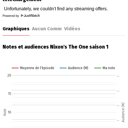
Powered by
Graphiques
Aucun Comm
Vidéos
Notes et audiences Nixon's The One saison 1
Moyenne de l'épisode
Audience (M)
Ma note
20
…
…
15
Audience (M)
…
Note
10
…