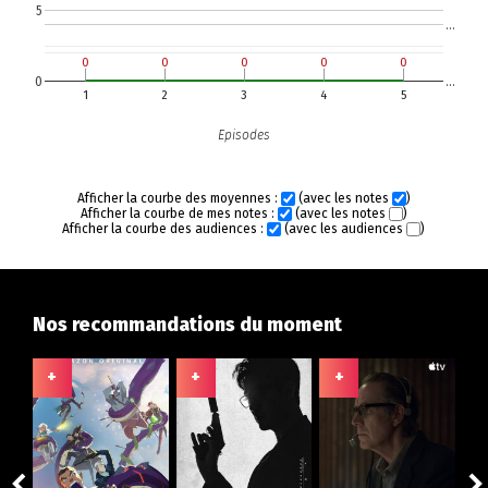
5
…
0
0
0
0
0
0
0
0
0
0
0
…
1
2
3
4
5
Episodes
Afficher la courbe des moyennes :
(avec les notes
)
Afficher la courbe de mes notes :
(avec les notes
)
Afficher la courbe des audiences :
(avec les audiences
)
Nos recommandations du moment
+
+
+
+