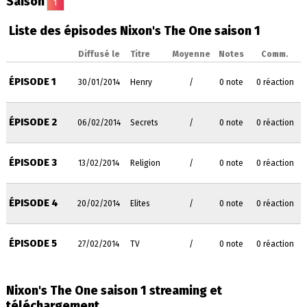
Saison
1
Liste des épisodes Nixon's The One saison 1
Diffusé le
Titre
Moyenne
Notes
Comm.
ÉPISODE 1
30/01/2014
Henry
/
0 note
0 réaction
ÉPISODE 2
06/02/2014
Secrets
/
0 note
0 réaction
ÉPISODE 3
13/02/2014
Religion
/
0 note
0 réaction
ÉPISODE 4
20/02/2014
Elites
/
0 note
0 réaction
ÉPISODE 5
27/02/2014
TV
/
0 note
0 réaction
Nixon's The One saison 1 streaming et
téléchargement