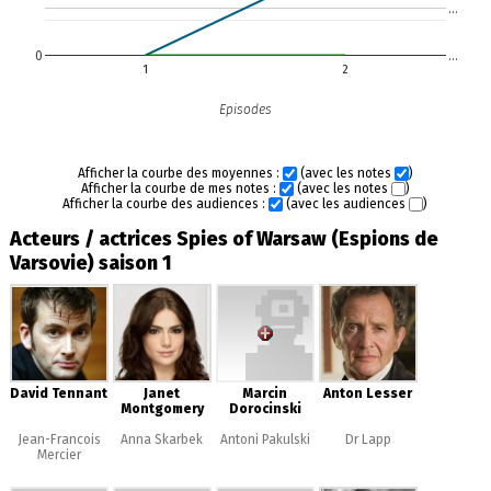
…
0
…
1
2
Episodes
Afficher la courbe des moyennes :
(avec les notes
)
Afficher la courbe de mes notes :
(avec les notes
)
Afficher la courbe des audiences :
(avec les audiences
)
Acteurs / actrices Spies of Warsaw (Espions de
Varsovie) saison 1
David Tennant
Janet
Marcin
Anton Lesser
Montgomery
Dorocinski
Jean-Francois
Anna Skarbek
Antoni Pakulski
Dr Lapp
Mercier