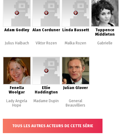
Adam Godley
Alan Corduner
Linda Bassett
Tuppence
Middleton
Julius Halbach
Viktor Rozen
Malka Rozen
Gabrielle
Fenella
Ellie
Julian Glover
Woolgar
Haddington
Lady Angela
Madame Dupin
General
Hope
Beauvilliers
TOUS LES AUTRES ACTEURS DE CETTE SÉRIE