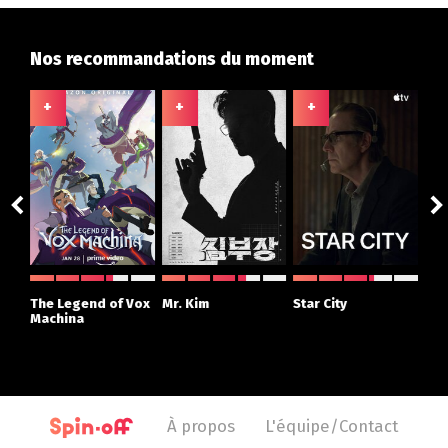
Nos recommandations du moment
+
+
+
+
ght
The Legend of Vox
Mr. Kim
Star City
The
r
Machina
À propos
L'équipe/Contact