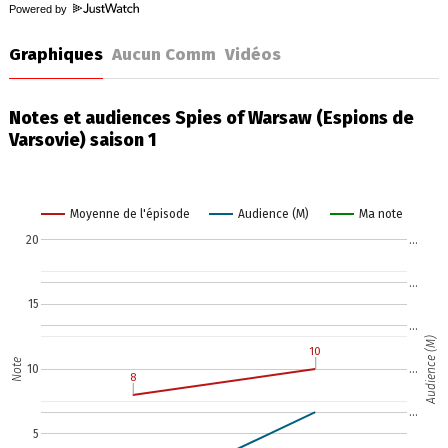
Powered by
Graphiques
Aucun Comm
Vidéos
Notes et audiences Spies of Warsaw (Espions de
Varsovie) saison 1
Moyenne de l'épisode
Audience (M)
Ma note
20
…
…
15
…
Audience (M)
10
10
Note
10
…
8
8
…
5