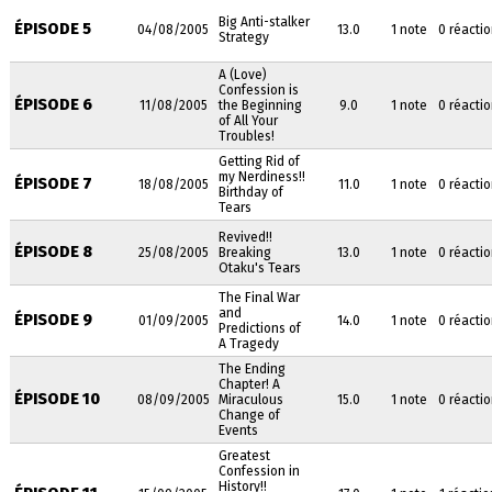
Big Anti-stalker
ÉPISODE 5
04/08/2005
13.0
1 note
0 réacti
Strategy
A (Love)
Confession is
ÉPISODE 6
11/08/2005
the Beginning
9.0
1 note
0 réacti
of All Your
Troubles!
Getting Rid of
my Nerdiness!!
ÉPISODE 7
18/08/2005
11.0
1 note
0 réacti
Birthday of
Tears
Revived!!
ÉPISODE 8
25/08/2005
Breaking
13.0
1 note
0 réacti
Otaku's Tears
The Final War
and
ÉPISODE 9
01/09/2005
14.0
1 note
0 réacti
Predictions of
A Tragedy
The Ending
Chapter! A
ÉPISODE 10
08/09/2005
Miraculous
15.0
1 note
0 réacti
Change of
Events
Greatest
Confession in
History!!