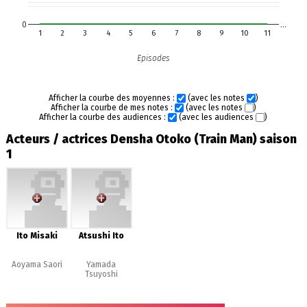
0
…
1
2
3
4
5
6
7
8
9
10
11
Episodes
Afficher la courbe des moyennes :
(avec les notes
)
Afficher la courbe de mes notes :
(avec les notes
)
Afficher la courbe des audiences :
(avec les audiences
)
Acteurs / actrices Densha Otoko (Train Man) saison
1
Ito Misaki
Atsushi Ito
Aoyama Saori
Yamada
Tsuyoshi