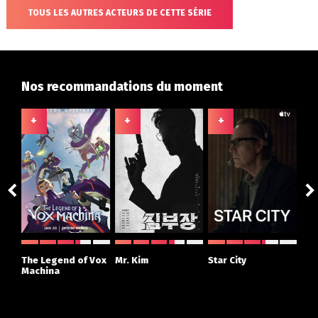
TOUS LES AUTRES ACTEURS DE CETTE SÉRIE
Nos recommandations du moment
+
+
+
+
ght
The Legend of Vox
Mr. Kim
Star City
The
r
Machina