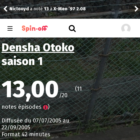
Niclooyd
a noté
13
à
X-Men ’97 2.08
Vic
Densha Otoko
saison 1
13,00
(11
/20
notes épisodes
)
Diffusée du 07/07/2005 au
22/09/2005
Format 42 minutes