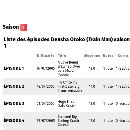
Saison
1
Liste des épisodes Densha Otoko (Train Man) saison
1
Diffusé le
Titre
Moyenne
Notes
Comm.
A Love Being
Watched Over
ÉPISODE 1
07/07/2005
13.0
1 note
1 réactio
by a Million
People
I'm Off to my
ÉPISODE 2
14/07/2005
First Date; Big
14.0
1 note
1 réactio
Transformation
Huge First
ÉPISODE 3
21/07/2005
12.0
1 note
0 réacti
Date Crisis!!
Summer! Big
ÉPISODE 4
28/07/2005
Surfing Crash
12.0
1 note
0 réacti
Course