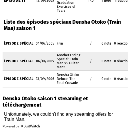
ÉPISODE 11
15/09/2005
17.0
1 note
1 réactio
Graduation
Exercises of
Tears
Liste des épisodes spéciaux Densha Otoko (Train
Man)
saison 1
ÉPISODE SPÉCIAL
04/06/2005
Film
/
0 note
0 réacti
Another Ending
Special: Train
ÉPISODE SPÉCIAL
06/10/2005
/
0 note
0 réacti
Man VS Guitar
Man!!
Densha Otoko
ÉPISODE SPÉCIAL
23/09/2006
Deluxe: The
/
0 note
0 réacti
Final Crusade
Densha Otoko saison 1 streaming et
téléchargement
Powered by