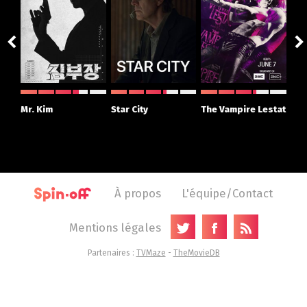
ght
Mr. Kim
Star City
The Vampire Lestat
Su
r
À propos
L'équipe/Contact
Mentions légales
Partenaires :
TVMaze
-
TheMovieDB