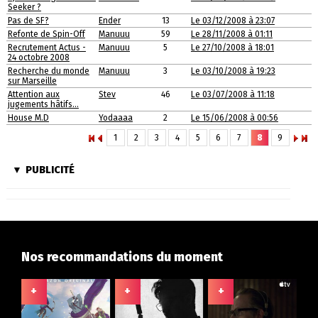
Seeker ?
Pas de SF?
Ender
13
Le 03/12/2008 à 23:07
Refonte de Spin-Off
Manuuu
59
Le 28/11/2008 à 01:11
Recrutement Actus -
Manuuu
5
Le 27/10/2008 à 18:01
24 octobre 2008
Recherche du monde
Manuuu
3
Le 03/10/2008 à 19:23
sur Marseille
Attention aux
Stev
46
Le 03/07/2008 à 11:18
jugements hâtifs...
House M.D
Yodaaaa
2
Le 15/06/2008 à 00:56
1
2
3
4
5
6
7
8
9
PUBLICITÉ
Nos recommandations du moment
+
+
+
+