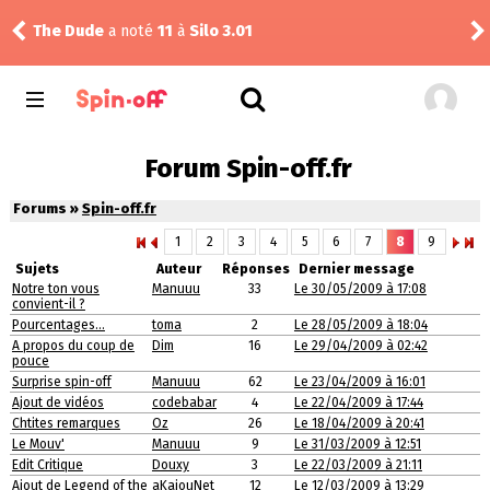
The Dude
a noté
11
à
Silo 3.01
Reis
Forum Spin-off.fr
Forums »
Spin-off.fr
1
2
3
4
5
6
7
8
9
Sujets
Auteur
Réponses
Dernier message
Notre ton vous
Manuuu
33
Le 30/05/2009 à 17:08
convient-il ?
Pourcentages...
toma
2
Le 28/05/2009 à 18:04
A propos du coup de
Dim
16
Le 29/04/2009 à 02:42
pouce
Surprise spin-off
Manuuu
62
Le 23/04/2009 à 16:01
Ajout de vidéos
codebabar
4
Le 22/04/2009 à 17:44
Chtites remarques
Oz
26
Le 18/04/2009 à 20:41
Le Mouv'
Manuuu
9
Le 31/03/2009 à 12:51
Edit Critique
Douxy
3
Le 22/03/2009 à 21:11
Ajout de Legend of the
aKaiouNet
12
Le 12/03/2009 à 13:29