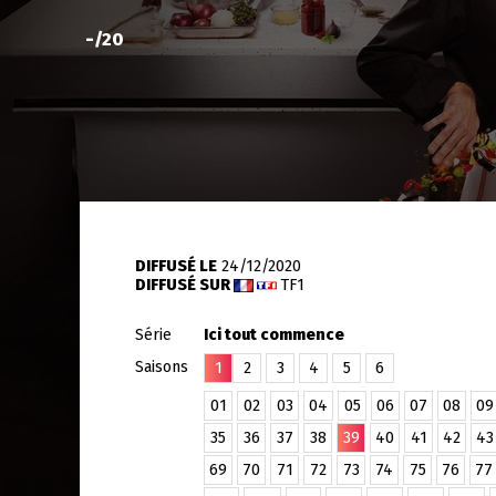
-
/20
DIFFUSÉ LE
24/12/2020
DIFFUSÉ SUR
TF1
Série
Ici tout commence
Saisons
1
2
3
4
5
6
01
02
03
04
05
06
07
08
09
35
36
37
38
39
40
41
42
43
69
70
71
72
73
74
75
76
77