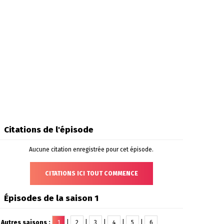
Citations de l'épisode
Aucune citation enregistrée pour cet épisode.
CITATIONS ICI TOUT COMMENCE
Épisodes de la saison 1
Autres saisons :
1
|
2
|
3
|
4
|
5
|
6