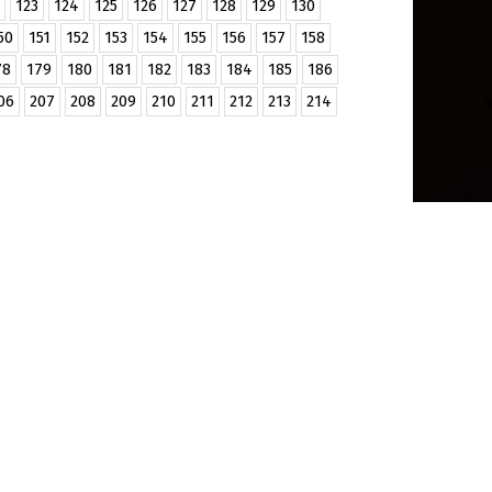
123
124
125
126
127
128
129
130
50
151
152
153
154
155
156
157
158
78
179
180
181
182
183
184
185
186
06
207
208
209
210
211
212
213
214