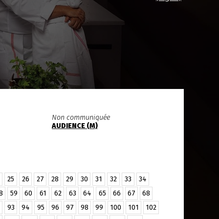
Non communiquée
AUDIENCE (M)
25
26
27
28
29
30
31
32
33
34
8
59
60
61
62
63
64
65
66
67
68
93
94
95
96
97
98
99
100
101
102