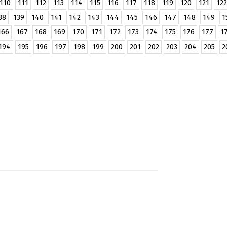
110
111
112
113
114
115
116
117
118
119
120
121
122
38
139
140
141
142
143
144
145
146
147
148
149
1
166
167
168
169
170
171
172
173
174
175
176
177
1
194
195
196
197
198
199
200
201
202
203
204
205
2