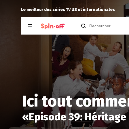
he Universe 1.01
Reisei
a noté
12
à
Spin City 2.19
Le meilleur des séries TV US et internationales
Ici tout comme
«
Episode 39: Héritage