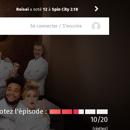
Reisei
a noté
12
à
Spin Ci
Se connecter / S'inscrire
otez l'épisode :
10
/20
(règles)