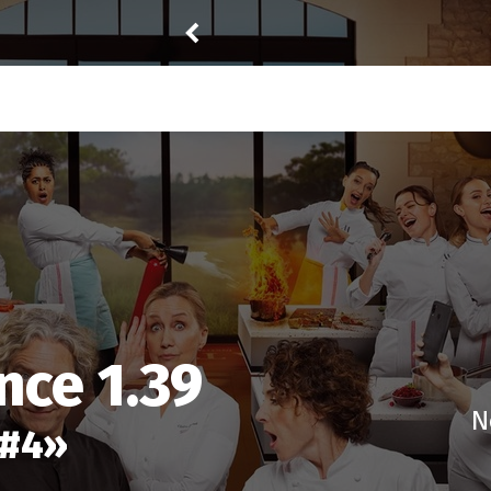
Reisei
a noté
12
à
Spin City 2.18
nce 1.39
N
 #4
»