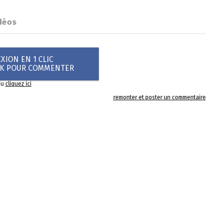
déos
ION EN 1 CLIC
OK POUR COMMENTER
ou
cliquez ici
remonter et poster un commentaire