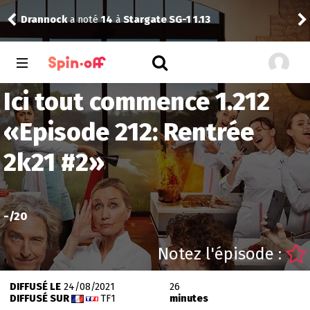
Drannock
a noté
14
à
Stargate SG-1 1.13
Vic
Ici tout commence 1.212
«
Episode 212: Rentrée
2k21 #2
»
-
/20
Notez l'épisode :
DIFFUSÉ LE
24/08/2021
26
DIFFUSÉ SUR
TF1
minutes