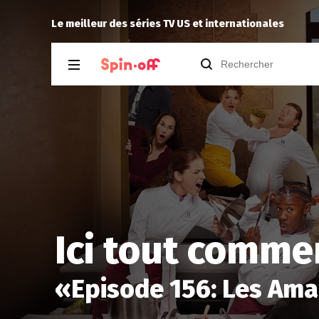
e
Inventing Anna
Reisei
a
Le meilleur des séries TV US et internationales
Ici tout comme
«
Episode 156: Les Ama