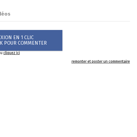
déos
ION EN 1 CLIC
OK POUR COMMENTER
ou
cliquez ici
remonter et poster un commentaire