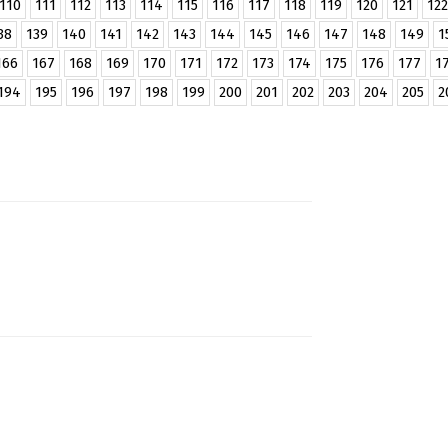
110
111
112
113
114
115
116
117
118
119
120
121
122
38
139
140
141
142
143
144
145
146
147
148
149
1
166
167
168
169
170
171
172
173
174
175
176
177
1
194
195
196
197
198
199
200
201
202
203
204
205
2