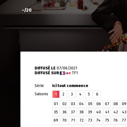
-
/20
DIFFUSÉ LE
07/06/2021
DIFFUSÉ SUR
TF1
Série
Ici tout commence
Saisons
1
2
3
4
5
6
01
02
03
04
05
06
07
08
09
35
36
37
38
39
40
41
42
43
69
70
71
72
73
74
75
76
77