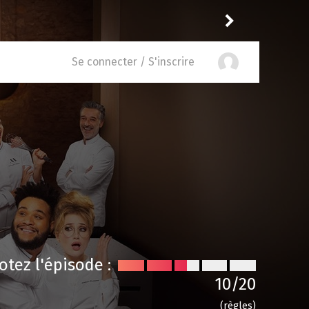
hibol
a noté
11
à
Trying 5.05
Se connecter / S'inscrire
otez l'épisode :
10
/20
(règles)