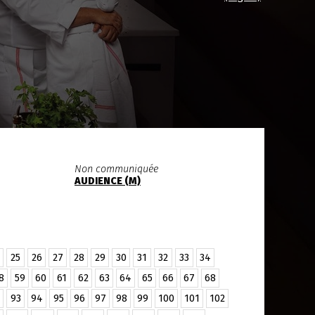
Non communiquée
AUDIENCE (M)
25
26
27
28
29
30
31
32
33
34
8
59
60
61
62
63
64
65
66
67
68
93
94
95
96
97
98
99
100
101
102