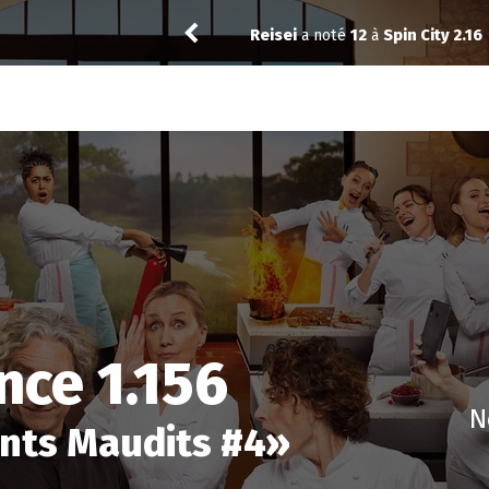
 noté
12
à
Spin City 2.16
T
nce 1.156
N
nts Maudits #4
»