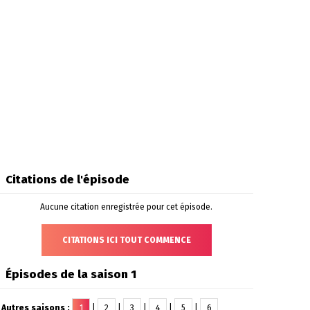
Citations de l'épisode
Aucune citation enregistrée pour cet épisode.
CITATIONS ICI TOUT COMMENCE
Épisodes de la saison 1
Autres saisons :
1
|
2
|
3
|
4
|
5
|
6