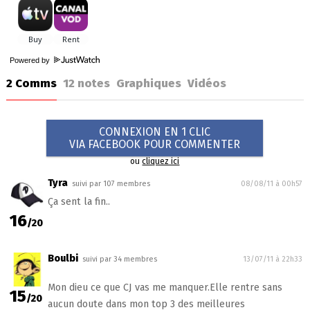
Powered by
2 Comms
12
notes
Graphiques
Vidéos
CONNEXION EN 1 CLIC
VIA FACEBOOK POUR COMMENTER
ou
cliquez ici
Tyra
suivi par 107 membres
08/08/11 à 00h57
Ça sent la fin..
16
/20
Boulbi
suivi par 34 membres
13/07/11 à 22h33
Mon dieu ce que CJ vas me manquer.Elle rentre sans
15
/20
aucun doute dans mon top 3 des meilleures