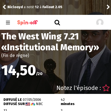
Niclooyd
a noté
12
à
Fallout 2.05
Vic
The West Wing 7.21
«
Institutional Memory
»
(Fin de règne)
14,50
/
20
Notez l'épisode :
DIFFUSÉ LE
07/05/2006
42
DIFFUSÉ SUR
NBC
minutes
12
2