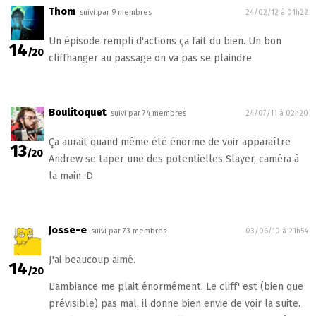
Thom
suivi par 9 membres
24/02/12 à 01h22
Un épisode rempli d'actions ça fait du bien. Un bon
14
/20
cliffhanger au passage on va pas se plaindre.
Boulitoquet
suivi par 74 membres
24/07/11 à 02h20
Ça aurait quand même été énorme de voir apparaître
13
/20
Andrew se taper une des potentielles Slayer, caméra à
la main :D
Josse-e
suivi par 73 membres
03/06/10 à 21h54
J'ai beaucoup aimé.
14
/20
L'ambiance me plait énormément. Le cliff' est (bien que
prévisible) pas mal, il donne bien envie de voir la suite.