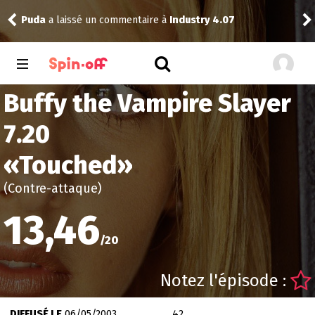
Puda
a laissé un commentaire à
Industry 4.07
Nic
Buffy the Vampire Slayer
7.20
«
Touched
»
(Contre-attaque)
13,46
/
20
Notez l'épisode :
DIFFUSÉ LE
06/05/2003
42