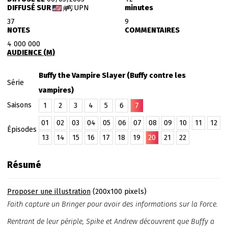
DIFFUSÉ SUR
UPN
minutes
37
9
NOTES
COMMENTAIRES
4 000 000
AUDIENCE (M)
Buffy the Vampire Slayer (Buffy contre les
Série
vampires)
Saisons
1
2
3
4
5
6
7
01
02
03
04
05
06
07
08
09
10
11
12
Épisodes
13
14
15
16
17
18
19
20
21
22
Résumé
Proposer une illustration
(200x100 pixels)
Faith capture un Bringer pour avoir des informations sur la Force.
Rentrant de leur périple, Spike et Andrew découvrent que Buffy a