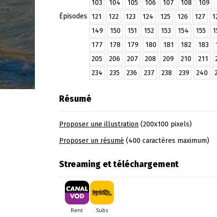
103
104
105
106
107
108
109
Épisodes
121
122
123
124
125
126
127
1
149
150
151
152
153
154
155
1
177
178
179
180
181
182
183
205
206
207
208
209
210
211
234
235
236
237
238
239
240
Résumé
Proposer une illustration
(200x100 pixels)
Proposer un résumé
(400 caractères maximum)
Streaming et téléchargement