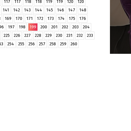
117
117
118
118
119
119
120
120
141
142
143
144
145
146
147
148
8
169
170
171
172
173
174
175
176
96
197
198
199
200
201
202
203
204
225
226
227
228
229
230
231
232
233
53
254
255
256
257
258
259
260