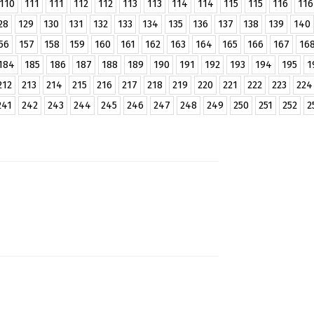
110
111
111
112
112
113
113
114
114
115
115
116
116
28
129
130
131
132
133
134
135
136
137
138
139
140
56
157
158
159
160
161
162
163
164
165
166
167
16
184
185
186
187
188
189
190
191
192
193
194
195
1
212
213
214
215
216
217
218
219
220
221
222
223
224
241
242
243
244
245
246
247
248
249
250
251
252
2