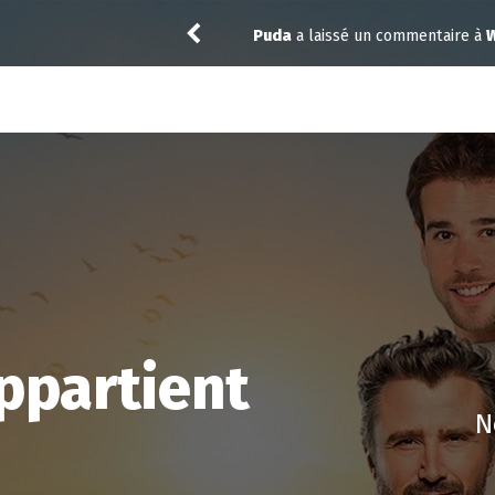
re à
Widow’s Bay 1.10
toma
a noté
12
à
Ab
ppartient
N