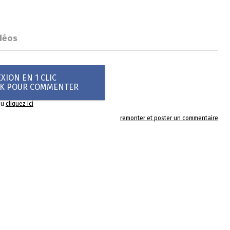
déos
ION EN 1 CLIC
OK POUR COMMENTER
ou
cliquez ici
remonter et poster un commentaire