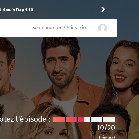
Vic24
recom
bott Elementary 2.14
Se connecter / S'inscrire
otez l'épisode :
10
/20
(règles)