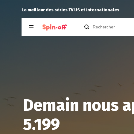
0
Puda
a laissé un commentai
Le meilleur des séries TV US et internationales
Demain nous a
5.199