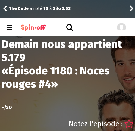
alf
The Dude
a noté
10
à
Silo 3.03
Demain nous appartient
5.179
«
Épisode 1180 : Noces
rouges #4
»
-
/20
Notez l'épisode :