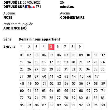
DIFFUSÉ LE
06/05/2022
26
DIFFUSÉ SUR
TF1
minutes
Aucune
Aucun
NOTE
COMMENTAIRE
Non communiquée
AUDIENCE (M)
Série
Demain nous appartient
Saisons
1
2
3
4
5
6
7
8
9
01
02
03
04
05
06
07
08
09
10
11
12
13
14
15
16
17
18
19
20
21
22
23
24
25
26
27
28
29
30
31
32
33
34
35
36
37
38
39
40
41
42
43
44
45
46
47
48
49
50
51
52
53
54
55
56
57
58
59
60
61
62
63
64
65
66
67
68
69
70
71
72
73
74
75
76
77
78
79
80
81
82
83
84
85
86
87
88
89
90
91
92
93
94
95