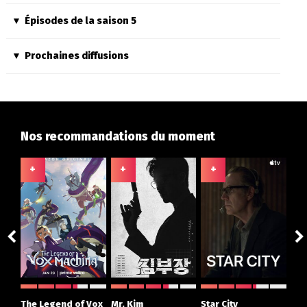
Épisodes de la saison 5
Prochaines diffusions
Nos recommandations du moment
+
+
+
+
ght
The Legend of Vox
Mr. Kim
Star City
The