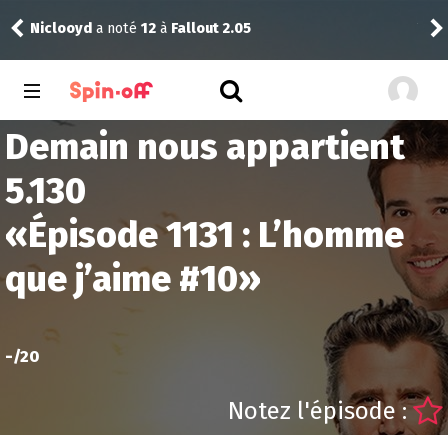
Niclooyd
a noté
12
à
Fallout 2.05
Vic
Demain nous appartient
5.130
«
Épisode 1131 : L’homme
que j’aime #10
»
-
/20
Notez l'épisode :