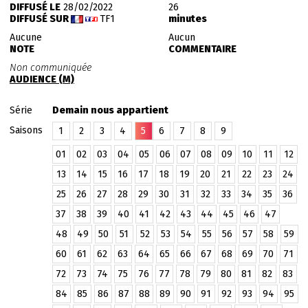
DIFFUSÉ LE
28/02/2022
26
DIFFUSÉ SUR
TF1
minutes
Aucune
Aucun
NOTE
COMMENTAIRE
Non communiquée
AUDIENCE (M)
Série
Demain nous appartient
Saisons
1
2
3
4
5
6
7
8
9
01
02
03
04
05
06
07
08
09
10
11
12
13
14
15
16
17
18
19
20
21
22
23
24
25
26
27
28
29
30
31
32
33
34
35
36
37
38
39
40
41
42
43
44
45
46
47
48
49
50
51
52
53
54
55
56
57
58
59
60
61
62
63
64
65
66
67
68
69
70
71
72
73
74
75
76
77
78
79
80
81
82
83
84
85
86
87
88
89
90
91
92
93
94
95